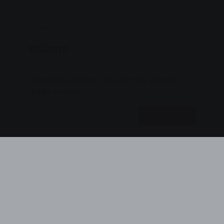
Energie & Wasser
Wärme
Behagliche Wärme und warmes Wasser
direkt ins Haus.
Weiterlesen
Unternehmen
TREA ⅠⅠ
Unsere TREA II bringt Effizienz und
Nachhaltigkeit in idealer Weise zusammen.