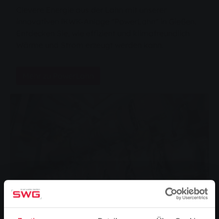
Clevere Energie aus der Lahn mit unserer
innovativen iKWK-Anlage "PowerLahn" in Gießen.
Entdecken Sie, wie effizient und klimafreundlich
Wärme und Strom erzeugt werden kann.
Mehr zu PowerLahn