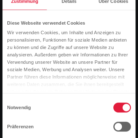
Zustimmung
Details
Über Cookies
KWK-Anlagen
Diese Webseite verwendet Cookies
In dezentralen Anlagen – verteilt über die gesamte
Stadt Gießen und die Umgebung – erzeugen wir
Wir verwenden Cookies, um Inhalte und Anzeigen zu
nach dem Prinzip der Kraft-Wärme-Kopplung
personalisieren, Funktionen für soziale Medien anbieten
(KWK) parallel Wärme und Strom. Diese
zu können und die Zugriffe auf unsere Website zu
kombinierte Erzeugung ist besonders effizient und
analysieren. Außerdem geben wir Informationen zu Ihrer
umweltschonend.
Verwendung unserer Website an unsere Partner für
soziale Medien, Werbung und Analysen weiter. Unsere
Partner führen diese Informationen möglicherweise mit
Bitte beachten Sie
Mehr zu KWK-Anlagen
weiteren Daten zusammen, die Sie ihnen bereitgestellt
Basierend auf der Sprache Ihres Browsers,
haben oder die sie im Rahmen Ihrer Nutzung der Dienste
haben wir die Sprache der Website vordefiniert.
gesammelt haben.
Einwilligungsauswahl
Notwendig
Ist das richtig, oder möchten Sie die Sprache
ändern?
Präferenzen