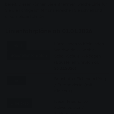
bereit. Diesen können Sie entnehmen, welche Linie für
Sie die richtige ist. Mit uns erreichen Sie schnell und
unkompliziert Ihr Ziel.
Linienfahrpläne ab 01.01.2026
Lützellinden >> Kleinlinden
Linie 1
Waldweide >> Sophie-
Baustellenfahrplan
Scholl-Schule >> Rödgen
(
Baustellenfahrplan ab
23.03.2026)
Bahnhof >> Eichendorffring
Linie 2
/ Europaviertel (mit
Kleinbus)
Neuer Friedhof >>
Linie 3/13
Schwarzacker /
Schlangenzahl