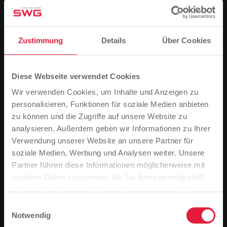
09.03.2026)
Sandfeldschule >>
Linie 14
Zustimmung
Details
Über Cookies
Dialysezentrum
Baustellenfahrplan
(
Baustellenfahrplan ab
16.03.2026)
Diese Webseite verwendet Cookies
Bahnhof >> Am Alten
Wir verwenden Cookies, um Inhalte und Anzeigen zu
Linie 17
Flughafen
personalisieren, Funktionen für soziale Medien anbieten
Baustellenfahrplan
(
Baustellenfahrplan ab
zu können und die Zugriffe auf unsere Website zu
23.03.2026)
analysieren. Außerdem geben wir Informationen zu Ihrer
Verwendung unserer Website an unsere Partner für
Expressbuslinie: Bahnhof
Linie 18
soziale Medien, Werbung und Analysen weiter. Unsere
>> Philosophikum
Partner führen diese Informationen möglicherweise mit
Bitte beachten Sie
Baustellenfahrplan
(Baustellenfahrplan ab
weiteren Daten zusammen, die Sie ihnen bereitgestellt
15.06.2026)
Basierend auf der Sprache Ihres Browsers,
haben oder die sie im Rahmen Ihrer Nutzung der Dienste
haben wir die Sprache der Website vordefiniert.
gesammelt haben.
Krofdorf-Gleiberg >>
Einwilligungsauswahl
Linie 800
Notwendig
Launsbach >> Wißmar >>
Ist das richtig, oder möchten Sie die Sprache