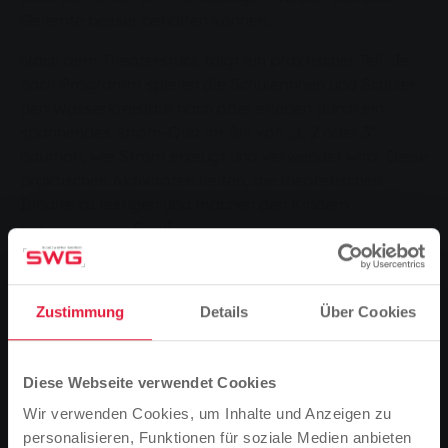
Gelernte besser behalten können.
Nach dem Theaterstück folgt ein praktischer Teil. Je
nach Programm spielen die Schülerinnen und Schüler
den Wasserkreislauf nach oder erleben durch ein
spannendes Strom-Quiz im Stil von „1, 2 oder 3“
hautnah, wie Strom erzeugt und verwendet wird. Diese
praktischen Aktivitäten helfen, die theoretischen
Inhalte zu festigen und machen den Kindern
besonders viel Spaß.
Zustimmung
Details
Über Cookies
Diese Webseite verwendet Cookies
Wir verwenden Cookies, um Inhalte und Anzeigen zu
personalisieren, Funktionen für soziale Medien anbieten