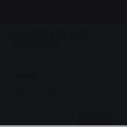
Grundstein für einen verantwortungsvollen Umgang
mit Energie und Wasser zu legen. Entdecken Sie das
Energietheater – ein Highlight für Ihren Unterricht.
Das könnte Sie auch
interessieren
Unternehmen
Fabius
Fabius ist das Maskottchen der SWG, das
den Kindern die Welt der Energie auf
spielerische Weise näherbringt.
Weiterlesen