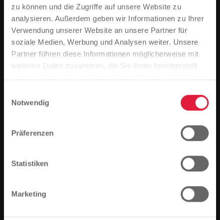
zu können und die Zugriffe auf unsere Website zu
analysieren. Außerdem geben wir Informationen zu Ihrer
Verwendung unserer Website an unsere Partner für
soziale Medien, Werbung und Analysen weiter. Unsere
Partner führen diese Informationen möglicherweise mit
Bitte beachten Sie
weiteren Daten zusammen, die Sie ihnen bereitgestellt
Basierend auf der Sprache Ihres Browsers,
haben oder die sie im Rahmen Ihrer Nutzung der Dienste
haben wir die Sprache der Website vordefiniert.
gesammelt haben.
Einwilligungsauswahl
Notwendig
Ist das richtig, oder möchten Sie die Sprache
ändern?
Unsere aktuellen Programme
Präferenzen
Fortfahren
Ändern
Statistiken
Marketing