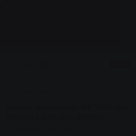
Energie, Fabius, Kinder, Strom
Energietheater
Das Energietheater mit Fabius – ein lehrreiches
und unterhaltsames Programm für
Grundschulen.
127
Vorlesen
Sie sind hier:
Startseite
Unternehmen
Für Kinder
Energietheater
Kinder entdecken die Welt des
Wassers und des Stroms
Die Stadtwerke Gießen präsentieren das