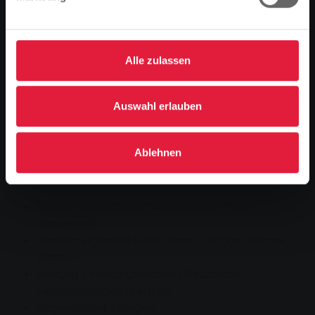
Alle zulassen
Typische Themen für eine
Energieberatung
Auswahl erlauben
Strom
Darüber hinaus
Gebäude
Ablehnen
Fragebogen zur Vorbereitung
Bauherrenberatung (Neubau und Altbau-
Sanierung)
Versorgungsanschlüsse Strom, Erdgas, Wärme,
Wasser
Heizung / Heizungstechnik (Neuanlage,
Heizungsmodernisierung)
Regenerative Energien