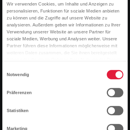
Kundenzentrum
Wir verwenden Cookies, um Inhalte und Anzeigen zu
personalisieren, Funktionen für soziale Medien anbieten
zu können und die Zugriffe auf unsere Website zu
analysieren. Außerdem geben wir Informationen zu Ihrer
Verwendung unserer Website an unsere Partner für
soziale Medien, Werbung und Analysen weiter. Unsere
Partner führen diese Informationen möglicherweise mit
Bitte beachten Sie
weiteren Daten zusammen, die Sie ihnen bereitgestellt
Basierend auf der Sprache Ihres Browsers,
haben oder die sie im Rahmen Ihrer Nutzung der Dienste
haben wir die Sprache der Website vordefiniert.
gesammelt haben.
Einwilligungsauswahl
Notwendig
Ist das richtig, oder möchten Sie die Sprache
ändern?
Präferenzen
Fortfahren
Ändern
Statistiken
Marketing