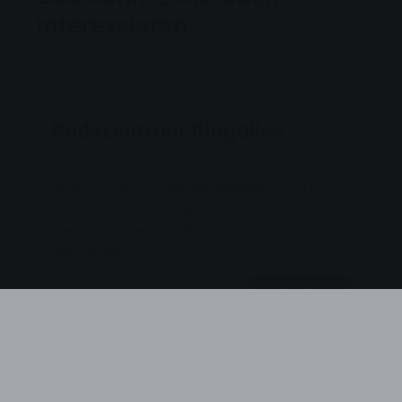
interessieren
Bäder & Wellness
Badezentrum Ringallee
Willkommen in unserem Badezentrum mit
verschiedenen Attraktionen für Groß und
Klein, darunter Spaßbad, Sportbad und
Saunabereich.
Weiterlesen
Bäder & Wellness