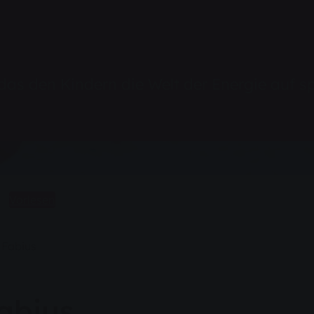
as den Kindern die Welt der Energie auf sp
Vorlesen
Fabius
abius