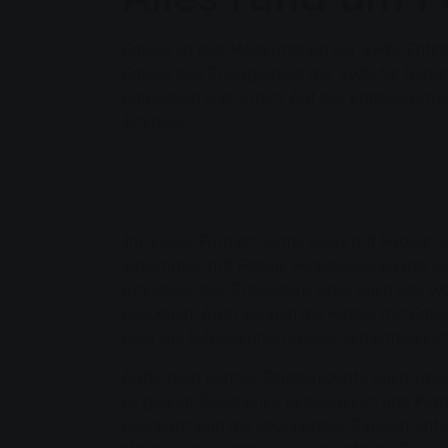
Fabius ist das Maskottchen der SWG. Entsta
Fabius das Engagement der SWG für Bildung
entdecken und lernen. Auf der Entdeckertou
Ichmael.
Im Video-Format „Unterwegs mit Fabius“ k
zusammen mit Fabius verschiedene Orte w
Ringallee, den Erdgasbus oder auch das 
besuchen. Auch können die Kinder mit Fab
oder die E-Revolution spielerisch entdecke
Außerdem können Bastelrezepte ausprobiert
es gelingt Geschenke einzupacken und Plät
Highlight sind die spannenden Experimente 