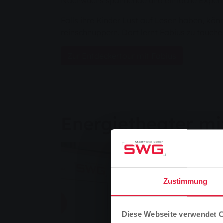
Nachwuchs spannende und einfache Experi
Falls ihre Kinder Lust auf Lesen haben, kön
reinschnuppern. Dort lernt Fabius zu tauch
Zur Entdeckertour mit Fabius
Energietheater mi
Zustimmung
Diese Webseite verwendet 