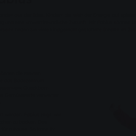
nden aus der Idee, Kindern die Welt der Energie auf spiele
 und eine umweltfreundliche Zukunft. Mit Fabius können Ih
rseite finden Sie viele kindgerecht gestaltete Inhalte im 
önnen die Kleinen
ie das Badezentrum
Wasserwerk Queckborn
ius Gemüsereste verwerten
n.
 werden. Fabius zeigt, wie
zchen zu backen. Das
für zuhause. So kann ihr