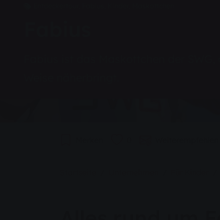
Entdeckertour, Fabius, Kinder, Maskottchen
Fabius
Fabius ist das Maskottchen der SWG, d
Weise näherbringt.
Merken
0
Weiterempfehlen
Sie sind hier:
Startseite
Unternehmen
Für Kinder
Alles rund um F