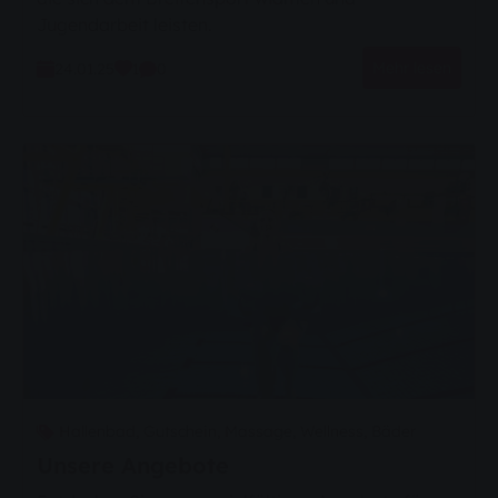
Jahresabo
Jugendarbeit leisten.
Konzern
Mehr lesen
24.01.25
1
0
Liniennetzplan
Nachtbusse
Redispatch
Stromkennzeichnung
Studierende
Werkstudentenstelle
Widerrufsrecht
Hallenbad,
Gutschein,
Massage,
Wellness,
Bäder
Unsere Angebote