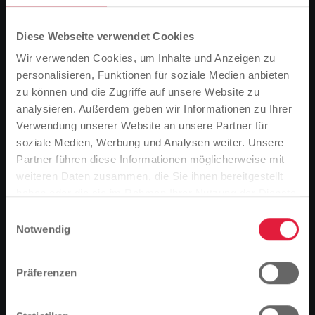
22.04.25
19
0
Projekte
Bäder
Diese Webseite verwendet Cookies
Förderung
Wir verwenden Cookies, um Inhalte und Anzeigen zu
Innovation
personalisieren, Funktionen für soziale Medien anbieten
Kinder
zu können und die Zugriffe auf unsere Website zu
analysieren. Außerdem geben wir Informationen zu Ihrer
Kommunen
Verwendung unserer Website an unsere Partner für
Wasser
soziale Medien, Werbung und Analysen weiter. Unsere
Wellness
Partner führen diese Informationen möglicherweise mit
Bitte beachten Sie
Engagement
weiteren Daten zusammen, die Sie ihnen bereitgestellt
Nachhaltigkeit
Basierend auf der Sprache Ihres Browsers,
haben oder die sie im Rahmen Ihrer Nutzung der Dienste
Wallbox
haben wir die Sprache der Website vordefiniert.
gesammelt haben.
Einwilligungsauswahl
Bus
Notwendig
Förderung,
Maskottchen
Ist das richtig, oder möchten Sie die Sprache
Für Eigentümer
Kultur und Bildung
ändern?
Für Schüler
Präferenzen
Kulturelle Veranstaltungen spielen eine wichtige
Photovoltaik
Rolle für die Gesellschaft und wir als SWG
Praktikum
Fortfahren
Ändern
unterstützen diese gerne.