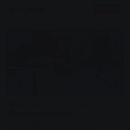
Besichtigungen
Mehr lesen
24.01.25
49
0
City Day
Einsteiger
Entdeckertour
FAQ
Fahrplan
Für Vereine
Gutschein
Maskottchen
Netz
Rechtliches
Umleitung
Bewerbungstipps
Contracting
Kinder,
Engagement,
Spiel´ Dein Spiel,
City Day
Für Anlagenbetreiber
Engagement im Sport
Für Rentner
Wir unterstützen Profiteams, Vereine und Clubs,
Gesetzliche Bestimmungen
die sich dem Breitensport widmen und