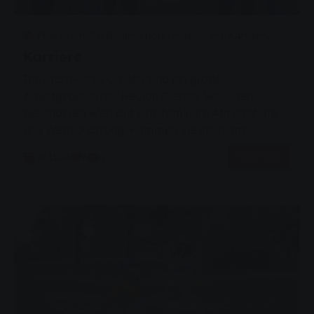
Praktikum,
Stellenangebote,
Ausbildung,
Karriere,
Jobs,
Berufserfahrene,
Bewerbung
Karriere
Die Stadtwerke Gießen sind ein großer
Arbeitgeber in der Region Gießen. Wir legen
besonderen Wert auf eine familiäre Atmosphäre
und Wertschätzung. Kommen Sie ins Team!
Mehr lesen
08.11.24
6
0