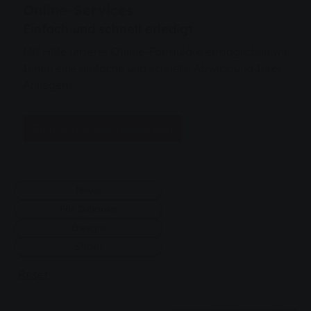
Online-Services
Einfach und schnell erledigt
Mit Hilfe unserer Online-Formulare ermöglichen wir
Ihnen eine einfache und schnelle Abwicklung Ihrer
Anliegen.
Zum Online-Servicebereich
News
Für Zuhause
Energie
Strom
mehr Filter...
Beratung
Reset
Tarif
Privatkunden