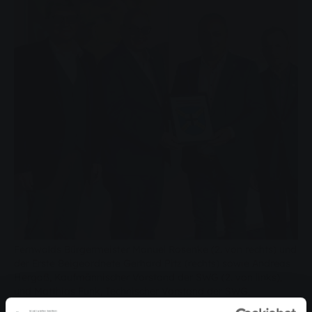
Fernwalds Bürgermeister Manuel Rosenke (2. von rechts) und
der Erste Beigeordnete Gerhard Pitz (rechts) sowie Andreas
Hergaß, Kaufmännischer Vorstand der SWG (2. von links),
und Matthias Funk, Technischer Vorstand der SWG,
unterzeichneten den Strom-Konzessionsvertrag in der