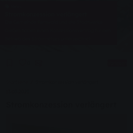
News
Stromkonzession verlängert
Die Gemeinde Fernwald und die Stadtwerke
Gießen haben einen Konzessionsvertrag für den
Betrieb des Stromnetzes unterzeichnet.
0
Vorlesen
Sie sind hier:
Startseite
Stromkonzession verlängert
13.05.2025
Stromkonzession verlängert