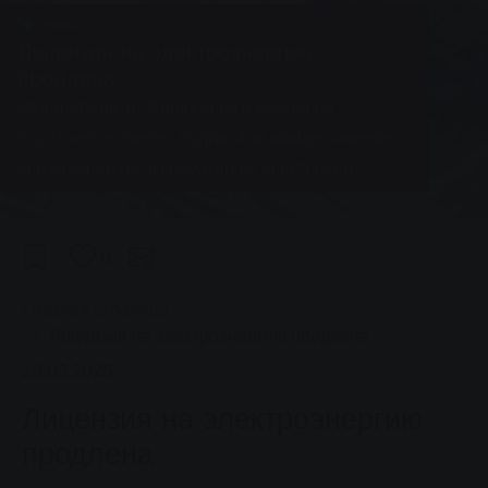
Новости
Лицензия на электроэнергию
продлена
Муниципалитет Фернвальд и компания
Stadtwerke Gießen подписали концессионное
соглашение на эксплуатацию электросети.
0
You are here:
Главная страница
Лицензия на электроэнергию продлена
20.05.2025
Лицензия на электроэнергию
продлена