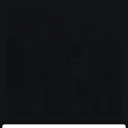
Fernwalds Bürgermeister Manuel Rosenke (2. von rechts) und
der Erste Beigeordnete Gerhard Pitz (rechts) sowie Andreas