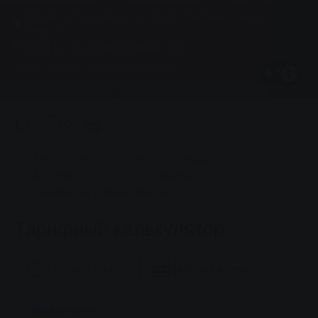
Для дома, Природный газ, Тариф, Частные клиенты,
Энергия
Тарифы на природный газ
Обзор наших газовых тарифов.
0
You are here:
Главная страница
Энергия и вода
Для моего дома
Природный газ
Тарифы на природный газ
Тарифный калькулятор
Частный клиент
Деловой клиент
Мощность