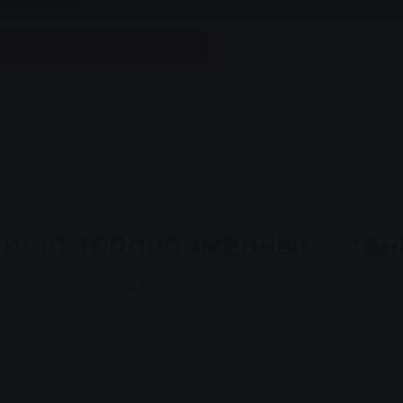
редложение.
лизованного теплоснабжения
и по теплообменным ста
вас по телефону
0641 708-1469
: