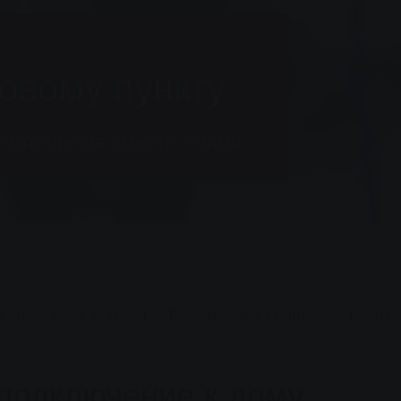
я
овому пункту
 отопления вместе с нами.
я моего дома
Тепло
Подключение к тепловому пункту
подключение к дому