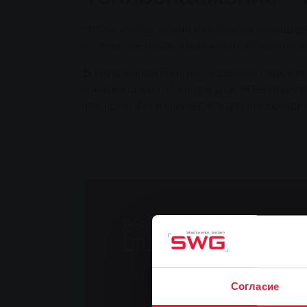
Чтобы узнать, можно ли подключить ваш д
наличии централизованного теплоснабжен
В случае новостройки с подвалом подключ
многосекционный ввод в дом (MSH) вместе
траншее. Это означает, что для всех соеди
Запрос на н
Хотите узнать, можно ли по
Согласие
Тогда воспользуйтесь наши
простого онлайн-запроса вы