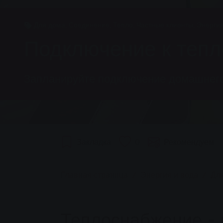
Для дома, Соединение, Тепло, Частные клиенты, Энерги
Подключение к тепл
Запланируйте подключение домашнего
Закладка
0
Рекомендуем
You are here:
Главная страница
Энергия и вода
Дл
Теплоснабжение - 