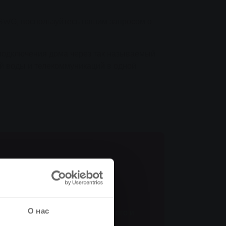
 SWG, воспользуйтесь нашим запросом о
 подключения дома через так называемый
ой воды и телекоммуникаций в одной
ления
плоснабжения?
О нас
ения. С помощью нашего быстрого и
зоваться преимуществами