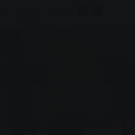
нная
Бани и
Компания
велнес