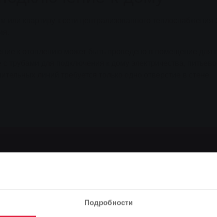
ом или квартиру к сети централизованного теплоснабжения
ия.
ение к отоплению может быть проведено в помещение для
 с трубами для подключения к дому электричества, питьев
нительных линий требуется только одно отверстие в стене.
аличие центрального отоп
дключить вашу недвижимость к сети централизованного те
Подробности
м запросом на доступность централизованного теплоснабж
 всего за несколько шагов узнаете, можете ли вы восполь