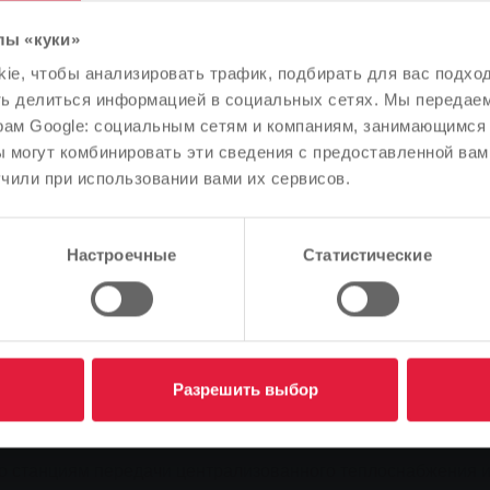
и чистого централизованного теплоснабжения.
лы «куки»
Обратите внимание
e, чтобы анализировать трафик, подбирать для вас подход
В зависимости от языка вашего браузера мы заранее
ть делиться информацией в социальных сетях. Мы передае
определили язык сайта.
рам Google: социальным сетям и компаниям, занимающимся 
 могут комбинировать эти сведения с предоставленной вам
Правильно ли это, или вы хотите изменить язык?
чили при использовании вами их сервисов.
Продолжить
Изменить
Настроечные
Статистические
станция перекачки
чение к тепловой сети. Она занимает мало места, работает
 она удобна в эксплуатации и требует лишь небольших затр
 что практически не теряют тепло.
Разрешить выбор
 различных вариантах, которые могут быть адаптированы 
 станциям передачи централизованного теплоснабжения и