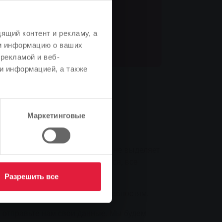
ящий контент и рекламу, а
м информацию о ваших
рекламой и веб-
и информацией, а также
Маркетинговые
 бесшумно, не загрязняется и не выделяет
ат на обслуживание. Разумеется, все
Разрешить все
к вашим индивидуальным потребностям.
 отправьте нам свои данные. Мы будем