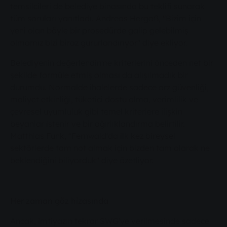
temsilcileri de belediye binasında bu teklifi sunarak
tüm soruları yanıtladı. Andreas Hergaß, "Bizim için
yeni olan böyle bir prosedürde galip gelebilmiş
olmamız bizi biraz gururlandırıyor" diye ekliyor.
Belediyenin değerlendirme kriterlerini önceden net bir
şekilde formüle etmiş olması da alışılmadık bir
durumdu. Normalde ihalelerde sadece arz güvenliği,
maliyet etkinliği, tüketici dostu olma, verimlilik ve
çevresel uyumluluk gibi temel kriterlere ilişkin
beyanlar istenir ve bir ağırlıklandırma belirtilir.
Matthias Funk, "Fernwald'da ilk kez bireysel
sektörlerde tam not almak için bizden tam olarak ne
beklendiğini biliyorduk" diye özetliyor.
Her zaman göz hizasında
Ancak, imtiyazın tekrar SWG'ye verilmesinde sadece