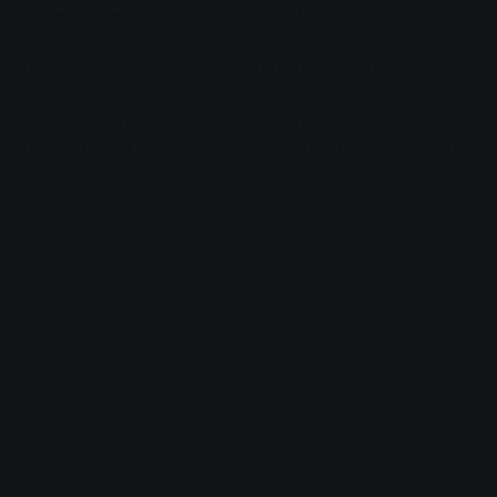
sözleşmede kararlaştırılan hizmetler değil, aynı
zamanda müzakere ortamı da etkili oldu. Belediye
Başkanı Manuel Rosenke, "Tüm süreç boyunca SWG
bize her zaman eşit davrandı" diyor ve ekliyor:
"SWG'yi Fernwald'daki ihtiyaçlarımızı dinleyen ve
bunlara yanıt veren yetkin ve vicdanlı bir ortak olarak
tanıyoruz. Bu kararın doğru olduğuna ve önümüzdeki
yıllarda da SWG'ye güvenmeye devam edeceğimize
kesinlikle inanıyorum."
Erişilebilirlik
izleme listesi
Zorunlu yayınlar
Künye