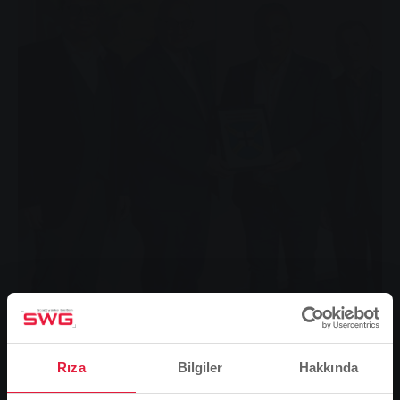
Fernwalds Bürgermeister Manuel Rosenke (2. von rechts) und
der Erste Beigeordnete Gerhard Pitz (rechts) sowie Andreas
Hergaß, Kaufmännischer Vorstand der SWG (2. von links),
und Matthias Funk, Technischer Vorstand der SWG,
Rıza
Bilgiler
Hakkında
unterzeichneten den Strom-Konzessionsvertrag in der
Hauptverwaltung der SWG.