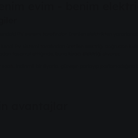
 Benim evim - benim elektr
giler
ındaki PV sistemi tarafından üretilen elektrikten yararlanabil
 kendi PV sistemi tarafından üretilen elektriği doğrudan kul
radan tasarruf ettiğinde, buna
kiracı elektriği
diyoruz.
r saati, indirimli bir fiyatla, güneşin parlayıp parlamadığına
in avantajlar