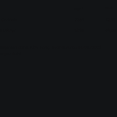
1
brüt2
net
tı Ct/kWh
27,69
32,95
 EUR/yıl
57,98
69,00
ileşenleri dahil, KDV hariç, fiyat durumu 01/08/2023
ergisi dahil