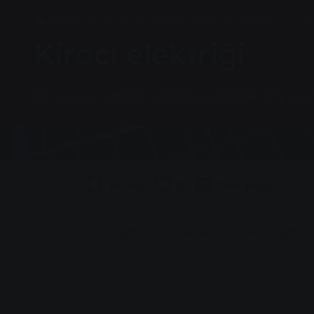
Elektrik, Ev için, Fotovoltaik, Kiracılar için, Sahipler için, Tar
Kiracı elektriği
Bir konut sakini olarak, çatıdaki PV sist
Yer imi
0
Tavsiye Et
You are here:
Ana Sayfa
Ürünler & Çözümler
Şirketi