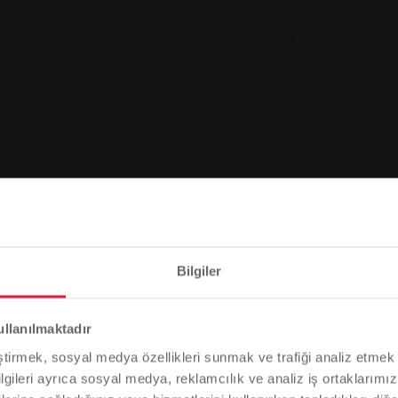
We take care about y
here, data from thi
Bilgiler
Lütfen dikkat
ullanılmaktadır
Tarayıcı dilinize bağlı olarak, web sitesinin dilini önceden
eştirmek, sosyal medya özellikleri sunmak ve trafiği analiz etmek 
tanımladık.
bilgileri ayrıca sosyal medya, reklamcılık ve analiz iş ortaklarımızl