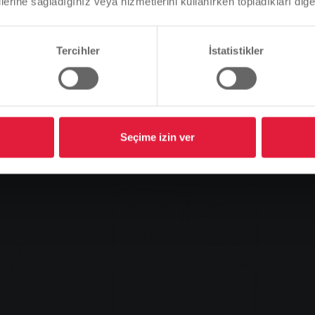
lerine sağladığınız veya hizmetlerini kullanırken topladıkları diğer b
Bu doğru mu, yoksa dili değiştirmek mi istersiniz?
Tercihler
İstatistikler
Devam et
Değişim
Seçime izin ver