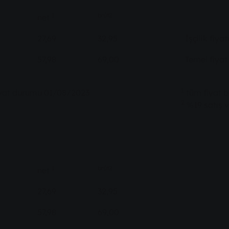
1
brüt2
net
27,69
32,95
İşçilik fiya
57,98
69,00
Temel fiyat
1
 fiyat durumu 01/08/2023
tüm fiyat b
2
%19 satış v
1
brüt2
net
27,69
32,95
57,98
69,00