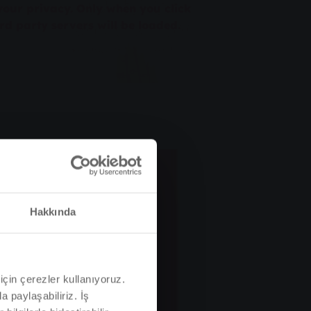
our privacy. Only when you click
rd party servers will be loaded.
Hakkında
için çerezler kullanıyoruz.
a paylaşabiliriz. İş