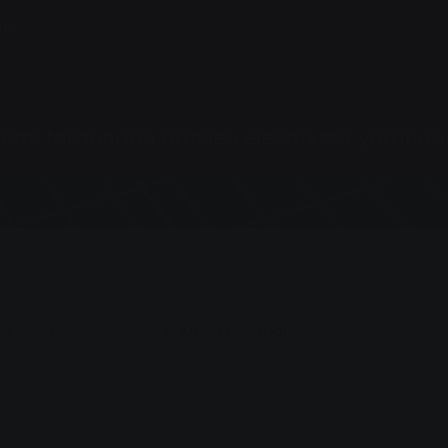
ife
emi tarafından üretilen elektrikten yararlanab
m için
Genel Bakış
Kiracı elektriği