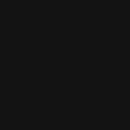
iğim
irsiniz.
lanabildiğinde, şebekeden ek temiz yeşil
 bakılmaksızın.