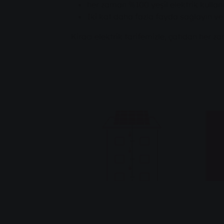
her zaman %100 yeşil elektrik kullanı
İki kat daha fazla fayda sağlayın ve
Kiracı elektrik tarifemizle, çatıdan her za