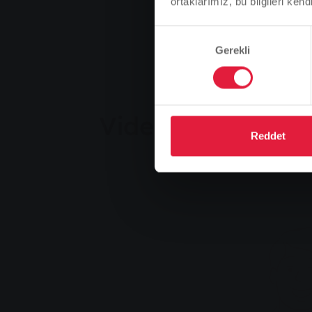
ortaklarımız, bu bilgileri kendi
Onay
Gerekli
Seçimi
Video
Reddet