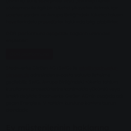
çevrimiçi satış sözleşmesi veya çevrimiçi hizmet
sözleşmesi ile ilgili bir tüketici şikayetini iletmek için
ücretsiz yardım ve Avrupa Birliği'ndeki tüketici hakem
heyetlerindeki prosedürler hakkında bilgi alabilirler.
ODR platformuna aşağıdaki bağlantı üzerinden
erişilebilir:
ODR platformuna
Stadtwerke Gießen AG (SWG) ile
info@stadtwerke-
giessen.de
adresinden e-posta yoluyla iletişime
geçilebilir. SWG, Avrupa Birliği'ndeki tüketici tahkim
kurullarının prosedürlerine katılmakla yükümlü veya
istekli değildir. Stadtwerke Gießen AG'nin aşağıda adı
geçen Energie e. V. tahkim kuruluna katılımı bunun
dışındadır.
Ev müşterilerinin haklarına