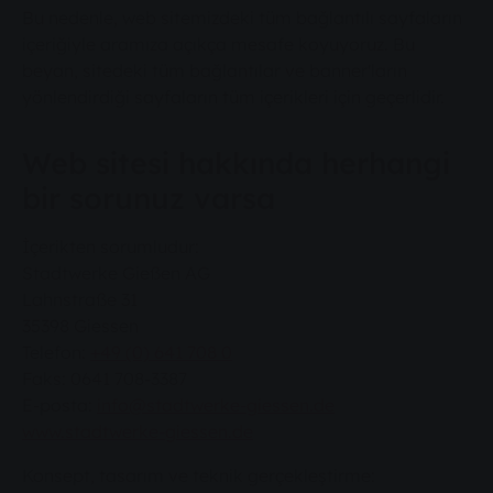
Bu nedenle, web sitemizdeki tüm bağlantılı sayfaların
içeriğiyle aramıza açıkça mesafe koyuyoruz. Bu
beyan, sitedeki tüm bağlantılar ve banner'ların
yönlendirdiği sayfaların tüm içerikleri için geçerlidir.
Web sitesi hakkında herhangi
bir sorunuz varsa
İçerikten sorumludur:
Stadtwerke Gießen AG
Lahnstraße 31
35398 Giessen
Telefon:
+49 (0) 641 708 0
Faks: 0641 708-3387
E-posta:
info@stadtwerke-giessen.de
www.stadtwerke-giessen.de
Konsept, tasarım ve teknik gerçekleştirme: