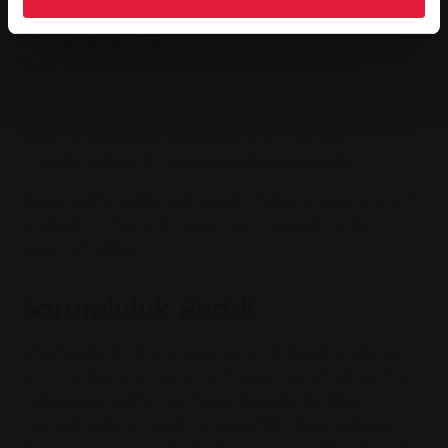
Schlichtungsstelle Energie e. V.
Friedrichstraße 133
10117 Berlin
Telefon:
+49 (0) 30 2757240 0
Faks: +49 (0) 30 2757240 69
İnternet:
www.schlichtungsstelle-energie.de
E-posta:
info@schlichtungsstelle-energie.de
Ayrıca SWG, VSBG uyarınca bir tüketici hakem heyeti
nezdinde herhangi bir uyuşmazlık çözüm işlemine
katılmamaktadır.
Sorumluluk Reddi
Stadtwerke Gießen olarak, web sitemizdeki bilgi ve
verilerin doğru ve güncel olmasını sağlamak için her
türlü çabayı göstermekteyiz. Bununla birlikte,
sağlanan bilgi ve verilerin güncelliği, doğruluğu ve
eksiksizliği konusunda herhangi bir sorumluluk veya