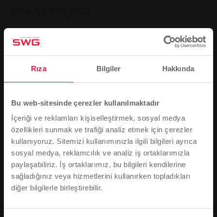
ilişkin bilgiler
Enerji tedariki ile ilgili soru veya şikayetler SWG'ye
iletilebilir:
Stadtwerke Gießen AG
Rıza
Bilgiler
Hakkında
P.O. Kutu 100 953
35339 Giessen
Telefon:
0800 23 02 100
*(Alman sabit hat
Bu web-sitesinde çerezler kullanılmaktadır
şebekesinden ve tüm Alman mobil şebekelerinden
İçeriği ve reklamları kişiselleştirmek, sosyal medya
ücretsiz)
özellikleri sunmak ve trafiği analiz etmek için çerezler
E-posta:
info@stadtwerke-giessen.de
kullanıyoruz. Sitemizi kullanımınızla ilgili bilgileri ayrıca
Federal Ağ Ajansı'nın tüketici hizmetleri, elektrik ve
sosyal medya, reklamcılık ve analiz iş ortaklarımızla
gaz sektörleri için geçerli yasalar, hane halkı
paylaşabiliriz. İş ortaklarımız, bu bilgileri kendilerine
müşterilerinin hakları ve uyuşmazlık çözüm
sağladığınız veya hizmetlerini kullanırken topladıkları
prosedürleri hakkında bilgi sağlar ve aşağıdaki
diğer bilgilerle birleştirebilir.
Lütfen dikkat
iletişim bilgileri kullanılarak iletişime geçilebilir:
Tarayıcı dilinize bağlı olarak, web sitesinin dilini
Elektrik, Gaz ve Telekomünikasyon, Posta ve