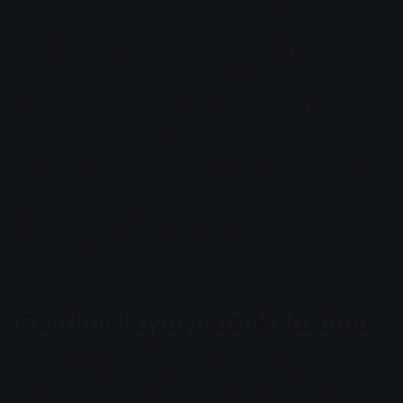
İnternet
www.stadtwerke-giessen.de
Denetim Kurulu
Alexander Wright (Denetim
Kurulu Başkanı)
Yönetim Kurulu
Matthias Funk, Andreas
Hergaß
Ticaret Sicili
Gießen Yerel Mahkemesi 21
HRB 3908
Satış vergisi kimlik
DE 225639686
numarası
Çevrimiçi uyuşmazlık çözümü
Tüketiciler, Avrupa Birliği'nin çevrimiçi uyuşmazlık
çözüm platformunu (ODR platformu) kullanarak,