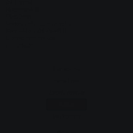
Q4U GmbH
Mozartstr. 4-10
53115 Bonn
Telefon:
+49 (0) 228 976493 0
Faks: +49 (0) 228 976493 11
E-posta:
info@q4u.de
www.q4u.de
Erişilebilirlik
izleme listesi
Zorunlu yayınlar
Künye
Veri koruma
Türkçe