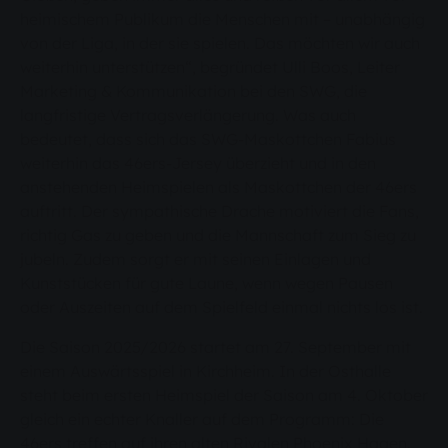
heimischem Publikum die Menschen mit – unabhängig
von der Liga, in der sie spielen. Das möchten wir auch
weiterhin unterstützen“, begründet Ulli Boos, Leiter
Marketing & Kommunikation bei den SWG, die
langfristige Vertragsverlängerung. Was auch
bedeutet, dass sich das SWG-Maskottchen Fabius
weiterhin das 46ers-Jersey überzieht und in den
anstehenden Heimspielen als Maskottchen der 46ers
auftritt. Der sympathische Drache motiviert die Fans,
richtig Gas zu geben und die Mannschaft zum Sieg zu
jubeln. Zudem sorgt er mit seinen Einlagen und
Kunststücken für gute Laune, wenn wegen Pausen
oder Auszeiten auf dem Spielfeld einmal nichts los ist.
Die Saison 2025/2026 startet am 27. September mit
einem Auswärtsspiel in Kirchheim. In der Osthalle
steht beim ersten Heimspiel der Saison am 4. Oktober
gleich ein echter Knaller auf dem Programm: Die
46ers treffen auf ihren alten Rivalen Phoenix Hagen.