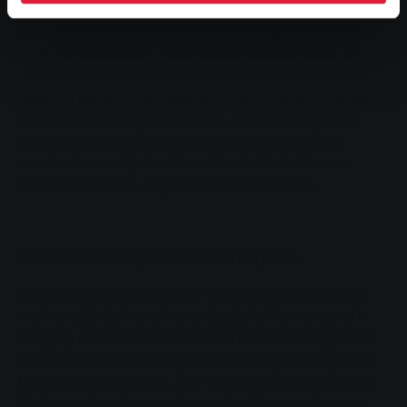
auf diesem Niveau nicht ohne engagierte Sponsoren
aus. Die Einnahmen aus den Eintrittsgeldern und aus
dem Merchandising genügen bei Weitem nicht, um die
Kosten zu decken und letztlich ein konkurrenzfähiges
Team zu verpflichten, das nicht nur mitspielt, sondern
auch das Publikum begeistert. „Und genau darum
geht es ja letzten Endes. Wir wollen unsere Fans
unterhalten und jeden Abend in der Osthalle zum
Erlebnis machen“, ergänzt Guido Heerstraß.
Über Jahrzehnte gemeinsam erfolgreich
Die SWG und die GIESSEN 46ers pflegen schon seit
mehr als 20 Jahren eine verlässliche Partnerschaft.
Die ging auch weiter, als es sportlich nicht so gut lief
und die Mannschaft den schweren Gang in die zweite
Liga antreten musste. „Die 46ers gehören einfach zu
Gießen, geben immer alles und reißen vor allem vor