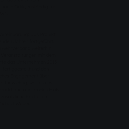
phanie Orlik, zuständig für
SWG.
Vereinbarung: Das Projekt
nden Jahren fortgeführt.
rwehrverband weiterhin
i Veranstaltungen mit dem
atte das Unternehmen 2013
fertiggestellt und den
olches Engagement über
b für wichtig, weil es uns
s drückt auch ein großes Maß
 zusätzliche Kräfte, um
Michael Weber.