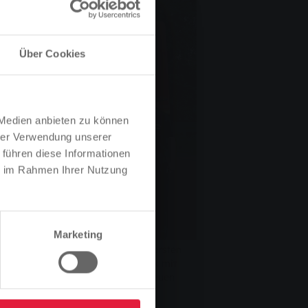
Über Cookies
 Medien anbieten zu können
hrer Verwendung unserer
 führen diese Informationen
ie im Rahmen Ihrer Nutzung
Marketing
rzeichnung (vorne, von links): Carsten
ch, Ina Weller und Stephanie Orlik mit
n Feuerwehr Lindenstruth vor dem neuen