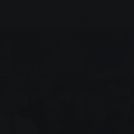
 &
Service &
Nahverkehr & E-
n
Beratung
Mobilität