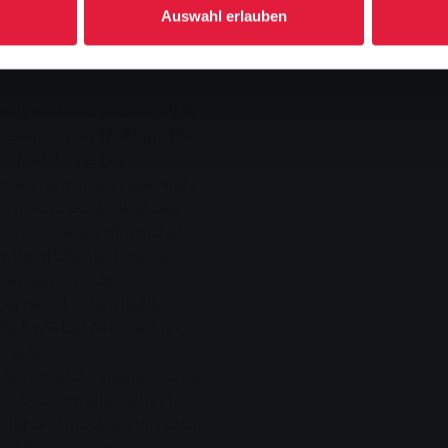
der Feuerwehren
Auswahl erlauben
Vorsitzender des KFV.
erwehrverband und die SWG
ienstag, den 12. August in
 fünf Jahre. Die
der Freiwilligen Feuerwehr
hr ist 2015 Gastgeber des
 organisieren wird sicher
wir auf die Stadtwerke
 Gerhard Albach,
euerwehr Lindenstruth.
 die SWG bei Aktionen und
g oder
rdem wird der gemeinsame
ebäude weitergeführt.
weiter und möchten uns auch
it über einen rein