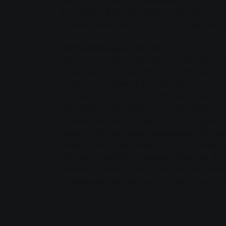
finanziellen Beitrag hinaus“, unterstrich Ste
Marketingservice und Sponsoring bei den 
Wertschätzung und Kraft
Wichtigster Bestandteil der geschlossenen 
„Feuerwehr der Zukunft“ wird in den komme
Zudem unterstützen die SWG den Kreisfeue
mit Werbung auf ihren Stadtbussen und be
Branddemonstrations-Container. Diesen h
im Rahmen der „75 guten Taten“ ausgebaut, 
ehrenamtlichen Helfern übergeben. „Ein s
viele Jahre hinweg halte ich nicht nur deshal
eine enorme Hilfe bei unserer Arbeit ist. E
an Wertschätzung aus – und das mobilisiert
anstehende Aufgaben zu meistern“, sagte 