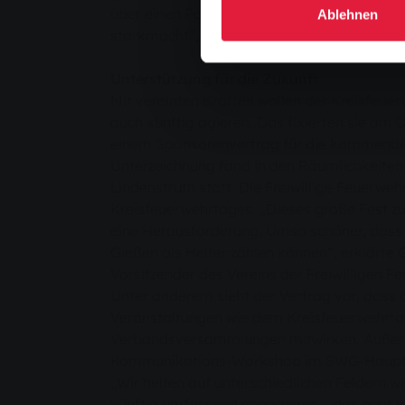
über einen Partner, der sich für die Arbeit 
Ablehnen
starkmacht“, unterstreicht Michael Weber, 
Unterstützung für die Zukunft
Mit vereinten Kräften wollen der Kreisfeu
auch künftig agieren. Das fixierten sie am D
einem Sponsorenvertrag für die kommenden
Unterzeichnung fand in den Räumlichkeiten 
Lindenstruth statt. Die Freiwillige Feuerwe
Kreisfeuerwehrtages. „Dieses große Fest zu
eine Herausforderung. Umso schöner, dass 
Gießen als Helfer zählen können“, erklärte
Vorsitzender des Vereins der Freiwilligen F
Unter anderem sieht der Vertrag vor, dass
Veranstaltungen wie dem Kreisfeuerwehrta
Verbandsversammlungen mitwirken. Auße
Kommunikations-Workshop im SWG-Hauptg
„Wir helfen auf unterschiedlichen Feldern 
künftig umfassend engagieren – das geht we