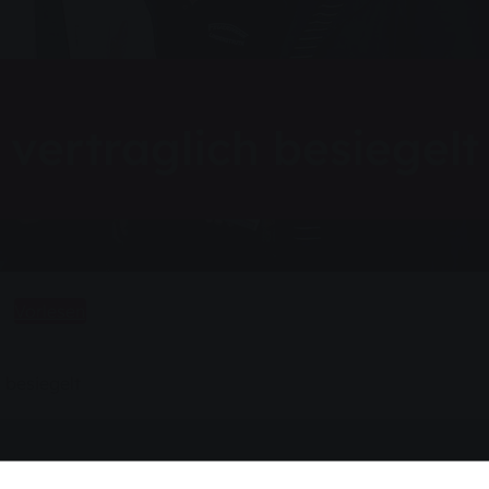
vertraglich besiegelt
Vorlesen
 besiegelt