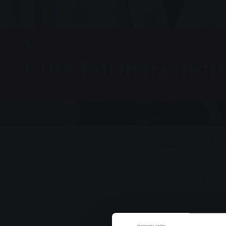
Konzern, News
Gute Partnerschaft 
Merken
0
Weiterempfehlen
Sie sind hier:
Startseite
Gute Partnerschaft vertraglich
13.08.2014