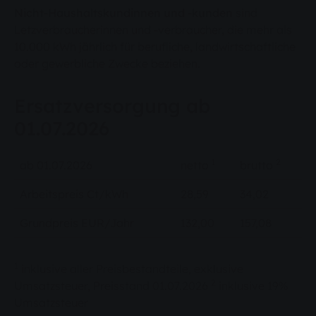
Nicht-Haushaltskundinnen und -kunden
sind
Letzverbraucherinnen und -verbraucher, die mehr als
10.000 kWh jährlich für berufliche, landwirtschaftliche
oder gewerbliche Zwecke beziehen.
Ersatzversorgung ab
01.07.2026
1
2
ab 01.07.2026
netto
brutto
Arbeitspreis Ct/kWh
28,59
34,02
Grundpreis EUR/Jahr
132,00
157,08
1
inklusive aller Preisbestandteile, exklusive
2
Umsatzsteuer, Preisstand 01.07.2026
inklusive 19%
Umsatzsteuer