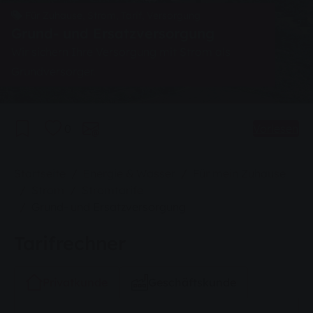
Für Zuhause, Strom, Tarif, Versorgung
Grund- und Ersatzversorgung
Wir sichern Ihre Versorgung mit Strom als
Grundversorger.
0
Vorlesen
Sie sind hier:
Startseite
Energie & Wasser
Für mein Zuhause
Strom
Stromtarife
Grund- und Ersatzversorgung
Tarifrechner
Privatkunde
Geschäftskunde