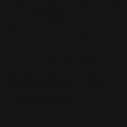
Grundpreis EUR/Jahr
132,00
157,08
mit Schwachlastregelung
Arbeitspreis HT Ct/kWh
26,52
31,56
Arbeitspreis NT Ct/kWh
18,61
22,14
Grundpreis EUR/Jahr
159,00
189,21
Durchschnittshöchstpreis Ct/kWh
48,55
57,77
1
inklusive aller Preisbestandteile, exklusive
Umsatzsteuer, Preisstand 01.01.2026
2
inklusive Umsatzsteuer (derzeit 19 %)