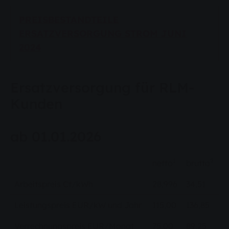
PREISBESTANDTEILE
ERSATZVERSORGUNG STROM JUNI
2024
Ersatzversorgung für RLM-
Kunden
ab 01.01.2026
1
2
netto
brutto
Arbeitspreis Ct/kWh
28,996
34,51
Leistungspreis EUR/kW und Jahr
115,00
136,85
Verrechnungspreis EUR/Monat
75,00
89,25