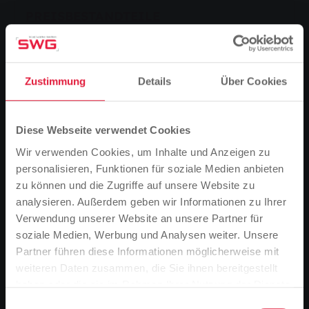
PREISBESTANDTEILE
ERSATZVERSORGUNG STROM JANUAR
BIS JUNI 2026
Zustimmung
Details
Über Cookies
PREISBESTANDTEILE
ERSATZVERSORGUNG STROM OKTOBER
Diese Webseite verwendet Cookies
BIS DEZEMBER 2025
Wir verwenden Cookies, um Inhalte und Anzeigen zu
personalisieren, Funktionen für soziale Medien anbieten
zu können und die Zugriffe auf unsere Website zu
PREISBESTANDTEILE
analysieren. Außerdem geben wir Informationen zu Ihrer
ERSATZVERSORGUNG STROM JUNI-
Verwendung unserer Website an unsere Partner für
SEPT. 2025
soziale Medien, Werbung und Analysen weiter. Unsere
Partner führen diese Informationen möglicherweise mit
Bitte beachten Sie
weiteren Daten zusammen, die Sie ihnen bereitgestellt
Basierend auf der Sprache Ihres Browsers,
haben oder die sie im Rahmen Ihrer Nutzung der Dienste
PREISBESTANDTEILE
haben wir die Sprache der Website vordefiniert.
gesammelt haben.
ERSATZVERSORGUNG STROM MAI 2025
Einwilligungsauswahl