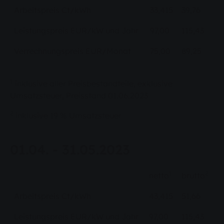
Arbeitspreis Ct/kWh
33,415
39,76
Leistungspreis EUR/kW und Jahr
97,00
115,43
Verrechnungspreis EUR/Monat
75,00
89,25
1
inklusive aller Preisbestandteile, exklusive
Umsatzsteuer, Preisstand 01.06.2023
2
inklusive 19 % Umsatzsteuer
01.04. - 31.05.2023
1
2
netto
brutto
Arbeitspreis Ct/kWh
43,415
51,66
Leistungspreis EUR/kW und Jahr
97,00
115,43