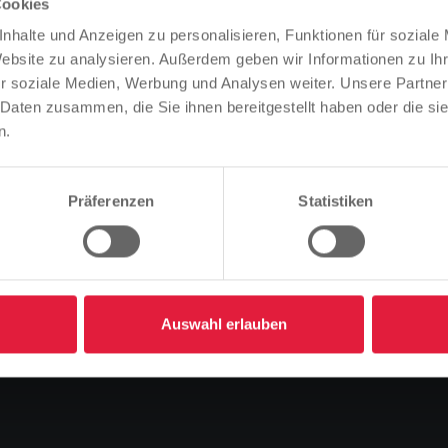
Cookies
Bitte beachten Sie
nhalte und Anzeigen zu personalisieren, Funktionen für soziale
Basierend auf der Sprache Ihres Browsers, haben wir die
Website zu analysieren. Außerdem geben wir Informationen zu I
inie 6 für Gießener
Sprache der Website vordefiniert.
r soziale Medien, Werbung und Analysen weiter. Unsere Partner
 Daten zusammen, die Sie ihnen bereitgestellt haben oder die s
Ist das richtig, oder möchten Sie die Sprache ändern?
n.
Fortfahren
Ändern
Präferenzen
Statistiken
Vorlesen
Auswahl erlauben
 Gießener Wäldchesfest