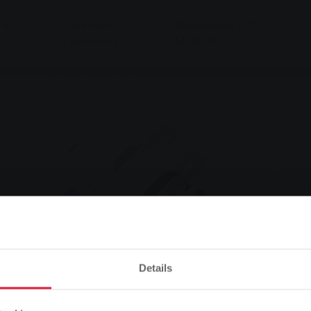
 &
Service &
Nahverkehr & E-
n
Beratung
Mobilität
Details