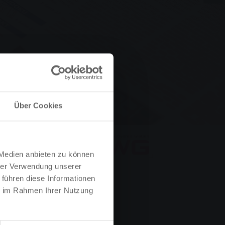
Über Cookies
 Medien anbieten zu können
hrer Verwendung unserer
 führen diese Informationen
ie im Rahmen Ihrer Nutzung