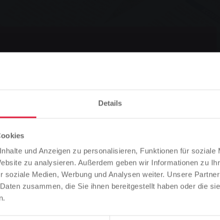
aus nächster Nähe
Details
Cookies
Vorlesen
Bitte beachten Sie
nhalte und Anzeigen zu personalisieren, Funktionen für soziale
Basierend auf der Sprache Ihres Browsers, haben wir die
Website zu analysieren. Außerdem geben wir Informationen zu I
ter Nähe
Sprache der Website vordefiniert.
r soziale Medien, Werbung und Analysen weiter. Unsere Partner
 Daten zusammen, die Sie ihnen bereitgestellt haben oder die s
Ist das richtig, oder möchten Sie die Sprache ändern?
n.