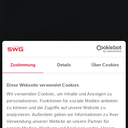
Zustimmung
Details
Über Cookies
Diese Webseite verwendet Cookies
Wir verwenden Cookies, um Inhalte und Anzeigen zu
personalisieren, Funktionen für soziale Medien anbieten
zu können und die Zugriffe auf unsere Website zu
Die Stadtwerke Gießen bauen in der Leipziger Straße in
analysieren. Außerdem geben wir Informationen zu Ihrer
Polheim eine zentralen Energieversorgung für fünf
Verwendung unserer Website an unsere Partner für
Wohnhäuser mit insgesamt 75 Wohnungen.