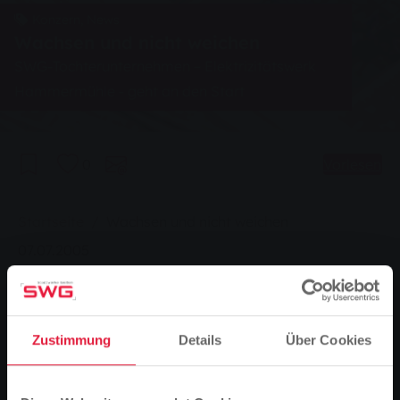
Konzern, News
Wachsen und nicht weichen
SWG-Tochterunternehmen – Elektrizitätswerk
Hammermühle - geht an den Start
0
Vorlesen
Sie sind hier:
Startseite
Wachsen und nicht weichen
07.07.2005
SWG-Tochterunternehmen – Elektrizitätswerk
Hammermühle - geht an den Start
Zustimmung
Details
Über Cookies
Der Startschuss ist gefallen und die Stadtwerke
Gießen AG (SWG) sind um ein Tochterunternehmen