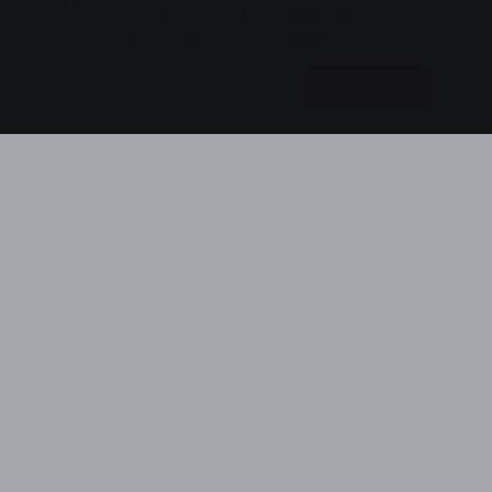
Mit Leidenschaft und Werkzeug: Deine
Ausbildung in der Nutzfahrzeugtechnik
Weiterlesen
Unternehmen
Elektroniker/in
Betriebstechnik
Werde Teil der Energie von morgen:
Ausbildung bei den Stadtwerken Gießen
Weiterlesen
Unternehmen