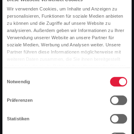
Ausbildungsbeginn:
1. August
Wir verwenden Cookies, um Inhalte und Anzeigen zu
Ausbildungsdauer:
3 Jahre
personalisieren, Funktionen für soziale Medien anbieten
zu können und die Zugriffe auf unsere Website zu
Voraussetzungen:
analysieren. Außerdem geben wir Informationen zu Ihrer
Verwendung unserer Website an unsere Partner für
Qualifizierter Hauptschulabschluss
soziale Medien, Werbung und Analysen weiter. Unsere
Gutes Zahlenverständnis
Partner führen diese Informationen möglicherweise mit
Räumliches Denken
Bitte beachten Sie
weiteren Daten zusammen, die Sie ihnen bereitgestellt
Technisches Geschick
Basierend auf der Sprache Ihres Browsers,
haben oder die sie im Rahmen Ihrer Nutzung der Dienste
Verantwortungsbewusstsein
haben wir die Sprache der Website vordefiniert.
gesammelt haben.
Spaß am Umgang mit Menschen
Einwilligungsauswahl
Notwendig
Ist das richtig, oder möchten Sie die Sprache
Die Ausbildung erfolgt bei unserer
Tochtergesellschaft MIT.BUS GmbH.
ändern?
Präferenzen
Fortfahren
Ändern
Technik on Tour?
Statistiken
Technik ist dein Ding, du fährst gerne Auto und hast