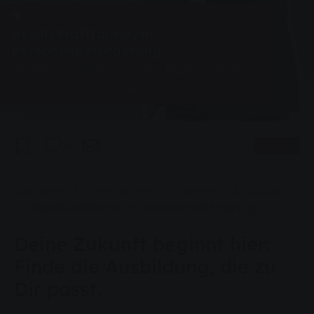
Ausbildung, Jobs, Karriere
Berufskraftfahrer/in
Personenbeförderung
Technikbegeistert und mobil: Beginne Deine
Karriere in der Busflotte.
0
Vorlesen
Sie sind hier:
Startseite
Unternehmen
Karriere
Ausbildung
Berufskraftfahrer/in Personenbeförderung
Deine Zukunft beginnt hier:
Finde die Ausbildung, die zu
Dir passt.