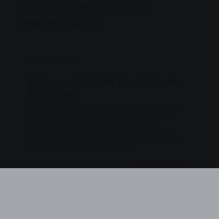
Das könnte Sie auch
interessieren
Unternehmen
Bälle und Shirts für Fußball-
Mädchen
Im Rahmen der Aktion „Spiel’ Dein Spiel“
erhalten die E-Juniorinnen der TSG
Leihgestern Fußbälle und Funktionsshirts
von den Stadtwerken Gießen.
Weiterlesen
Unternehmen