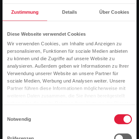
Zustimmung
Details
Über Cookies
Diese Webseite verwendet Cookies
Wir verwenden Cookies, um Inhalte und Anzeigen zu
personalisieren, Funktionen für soziale Medien anbieten
zu können und die Zugriffe auf unsere Website zu
analysieren. Außerdem geben wir Informationen zu Ihrer
Verwendung unserer Website an unsere Partner für
soziale Medien, Werbung und Analysen weiter. Unsere
Partner führen diese Informationen möglicherweise mit
Bitte beachten Sie
weiteren Daten zusammen, die Sie ihnen bereitgestellt
Basierend auf der Sprache Ihres Browsers,
haben oder die sie im Rahmen Ihrer Nutzung der Dienste
Stadtwerke Gießen
haben wir die Sprache der Website vordefiniert.
gesammelt haben.
Einwilligungsauswahl
unterstützen FSG
Notwendig
Ist das richtig, oder möchten Sie die Sprache
Grünberg/Lehnheim/Stangenro
ändern?
Präferenzen