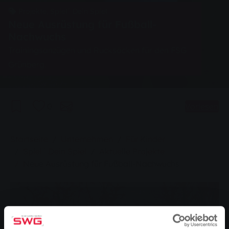
Projekte, Spiel´ Dein Spiel
Neue Ausrüstung für Fußball-
Nachwuchs
Trainingsanzügen und Rucksäcken für den FSG
Grünberg.
0
Vorlesen
Sie sind hier:
Startseite
Unternehmen
Für Kinder
Spiel´ Dein Spiel
Aktuelle Projekte
Neue Ausrüstung für Fußball-Nachwuchs