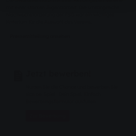
Die SWG unterstützt mit ihrer Aktion gezielt Vereine
mit einer starken Jugendarbeit. Die umfangreiche
Nachwuchsförderung der FSG war ein wichtiges
Kriterium für die Auswahl des Vereins.
Pressemitteilung ansehen
Jetzt bewerben!
Nutzen Sie die Chance und bewerben Sie
sich bei Spiel´ Dein Spiel. Einfach
Bewerbungsformular ausfüllen.
Zur Bewerbung