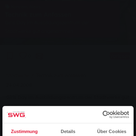
Konzern, News
Technik zum Anfassen
Girls Day im Ausbildungszentrum der
Stadtwerke gut angenommen
0
Vorlesen
Sie sind hier:
Startseite
Technik zum Anfassen
24.04.2008
Girls Day im Ausbildungszentrum der Stadtwerke gut
angenommen
Zustimmung
Details
Über Cookies