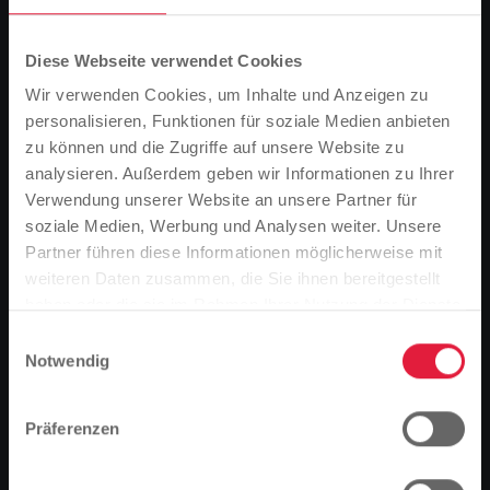
Diese Webseite verwendet Cookies
Wir verwenden Cookies, um Inhalte und Anzeigen zu
personalisieren, Funktionen für soziale Medien anbieten
zu können und die Zugriffe auf unsere Website zu
analysieren. Außerdem geben wir Informationen zu Ihrer
Verwendung unserer Website an unsere Partner für
soziale Medien, Werbung und Analysen weiter. Unsere
Partner führen diese Informationen möglicherweise mit
Bitte beachten Sie
weiteren Daten zusammen, die Sie ihnen bereitgestellt
Basierend auf der Sprache Ihres Browsers,
haben oder die sie im Rahmen Ihrer Nutzung der Dienste
haben wir die Sprache der Website vordefiniert.
gesammelt haben.
Einwilligungsauswahl
Notwendig
Ist das richtig, oder möchten Sie die Sprache
Ein voller Erfolg war der Girls´Day bei den
ändern?
Stadtwerken Gießen. 25 Schülerinnen der Klassen 5
Präferenzen
bis 8 waren der Einladung der Stadtwerke gefolgt, um
im Ausbildungszentrum der SWG Einblick in die
Fortfahren
Ändern