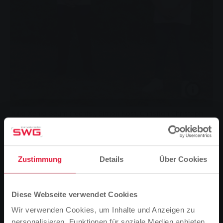
Julia Xenia Seum (rechts), Simon Kost, Christian Christoph
Poloczek, und Maximilian Leger (von links), haben ihre
Abschlussprüfungen bestanden und erhielten zunächst einen
Arbeitsvertrag für ein Jahr bei den Stadtwerken Gießen.
Die Stadtwerke Gießen feiern die bestandenen
Zustimmung
Details
Über Cookies
Abschlussprüfungen von vier Auszubildenden. Die
neuen Fachkräfte starten ihre berufliche Laufbahn –
allesamt bei dem lokalen Energiedienstleister.
Diese Webseite verwendet Cookies
Wir verwenden Cookies, um Inhalte und Anzeigen zu
personalisieren, Funktionen für soziale Medien anbieten