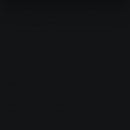
Windkraftanlagen zu bauen, die wetterabhängig
Strom produzieren, reicht nicht aus. Nicht umsonst hat
sich die Bundesregierung zum Ziel gesetzt, den Anteil
des Stroms aus Kraft-Wärme-Kopplung bis 2020 auf
25 Prozent zu erhöhen. Wir brauchen nämlich auch
weiterhin Erzeugungsarten, die grundlastfähig sind
und gleichzeitig eine positive Umweltbilanz
aufweisen.“
Bei der Planung der SWG-Biogasanlagen achten die
Ingenieure auf viele unterschiedliche Kriterien, die den
Ausschlag für eben diese positive Umweltbilanz
geben: Die Fachleute berücksichtigen Anfahrts- und
Lieferwege sowie den genauen Mix der Biomasse.
Außerdem läuft derzeit ein Forschungsprojekt mit der
THM (Technischen Hochschule Mittelhessen), das die
Optimierung der Gärprozesse und damit eine weitere
Steigerung der Energieeffizienz zum Ziel hat.
„Dass ein großes Projekt wie die Energiewende