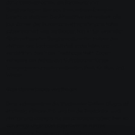
dafür ausgesprochen, die Förderung von
Biogasanlagen über das Erneuerbare-Energien-
Gesetz zu stoppen. Die Alternative Fotovoltaik, die
laut Zahlen des Bundesumweltministeriums höher
subventioniert wird als Biogas, hält er für wesentlich
flächeneffizienter. Biogasproduzenten trieben den
Methan- und Lachgasausstoß in die Höhe und
verstärkten damit den Treibhauseffekt. Zudem
verteuere der Anbau von Nutzpflanzen für die
Energiegewinnung den weltweiten Preis für Mais und
Weizen.
Gute Umweltbilanz von Biogas
Dem widersprechen die Stadtwerke Gießen: Biogas ist
eindeutig klimaneutral und bei der Produktion wird
Methan und Lachgas nur bei unsachgemäßem Betrieb
von Vergärungs- oder Lagerbehältern in die
Atmosphäre freigesetzt. Für Gießen schließen die