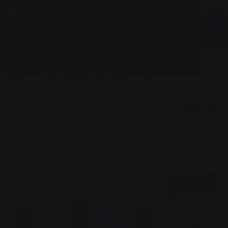
News
Stromkonzession verlängert
Die Gemeinde Ebsdorfergrund und die
Stadtwerke Gießen haben einen
Konzessionsvertrag für den Betrieb des
Stromnetzes im Ortsteil Wermertshausen
unterzeichnet.
0
Vorlesen
Sie sind hier:
Startseite
Stromkonzession verlängert
08.10.2024