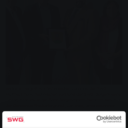
Andreas Hergaß, Kaufmännischer Vorstand der SWG,
Matthias Funk, Technischer Vorstand der SWG, Bürgermeister
Hanno Kern sowie die Erste Beigeordnete Elisabeth Newton
der Gemeinde Ebsdorfergrund (von links) unterzeichneten
den Strom-Konzessionsvertrag in der Hauptverwaltung der
SWG.
Die Gemeinde Ebsdorfergrund und die Stadtwerke