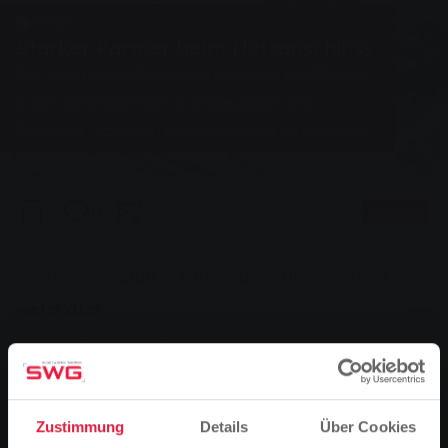
News
Starker Partner beim Netzanschluss
Die Stadtwerke Gießen informieren am 30. Mai
in der Vortragsreihe „Energiewissen am
Dienstag“ über den einfachen Weg zum sicheren
Netzanschluss.
0
Vorlesen
Sie sind hier:
Startseite
Starker Partner beim Netzanschluss
23.05.2023
Starker Partner beim Netzanschluss
In der Vortragsreihe „Energiewissen am Dienstag“
informieren die Stadtwerke Gießen am 30. Mai über
Zustimmung
Details
Über Cookies
den einfachen Weg zum sicheren Netzanschluss.