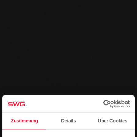
die Preise um rund 20 Prozent. Mit der Preissenkung
reagieren die SWG auf die positive Entwicklung auf
den Weltengenergiemärkten in den vergangenen
Monaten, die sich inzwischen auf die
Erdgasbeschaffungsmärkte ausgewirkt hätten, teilte
SWG-Vorstandsvorsitzender Manfred Siekmann mit.
„Die aktuelle Situation ermöglicht es uns nun, unsere
Kunden mit einer Senkung um rund 20 Prozent zu
entlasten“, so Siekmann. Aufgrund der Ölpreisbindung
folge der Gaspreis mit einer Durchschnittsbildung aus
sechs Monatswerten dem Heizölpreisniveau. Daraus
ergaben sich auch die Preiserhöhungen des
vergangenen Jahres zum 1. Januar um rund 8 Prozent
und zum 1. Oktober 2008 um rund 24,5 Prozent für den
SWG-Durchschnittskunden.
Zustimmung
Details
Über Cookies
Neue Preise