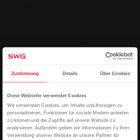
9,5 Prozent.
Rechtzeitig zur energieintensiven Heizperiode sinken
die Fernwärmepreise der Stadtwerke Gießen (SWG)
für alle Privatkundinnen und -kunden zum 1. Oktober
2024. Hintergrund der Reduktion: Die SWG berechnen
Zustimmung
Details
Über Cookies
ihre Preise für Fernwärme nach festgelegten Formeln,
in die offiziell ermittelte Indexwerte einfließen.
Ebendiese vom Statistischen Bundesamt
Diese Webseite verwendet Cookies
veröffentlichten Indizes spiegeln die derzeit
vergleichsweise entspannte Situation auf den
Wir verwenden Cookies, um Inhalte und Anzeigen zu
Energiemärkten wider. Konkret bedeutet dies: Für die
personalisieren, Funktionen für soziale Medien anbieten
allermeisten Kundinnen und Kunden sinkt der
zu können und die Zugriffe auf unsere Website zu
Arbeitspreis im Vertrag Öko Therm um 2,2 Cent auf
analysieren. Außerdem geben wir Informationen zu Ihrer
16,22 Cent pro Kilowattstunde. Ein durchschnittlicher
Verwendung unserer Website an unsere Partner für