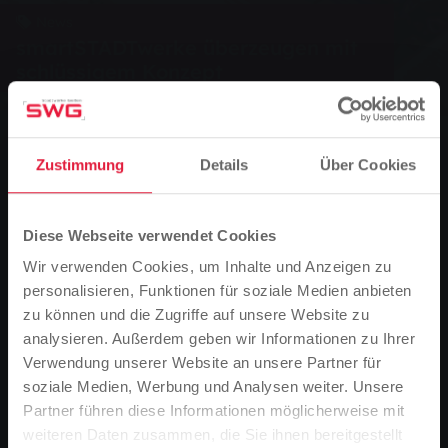
News
smartSTADTwerke überzeugen mit
schlüssigem Konzept
0
Vorlesen
Zustimmung
Details
Über Cookies
Sie sind hier:
Startseite
Diese Webseite verwendet Cookies
smartSTADTwerke überzeugen mit schlüssigem
Wir verwenden Cookies, um Inhalte und Anzeigen zu
Konzept
personalisieren, Funktionen für soziale Medien anbieten
zu können und die Zugriffe auf unsere Website zu
28.09.2017
analysieren. Außerdem geben wir Informationen zu Ihrer
Das Messstellenbetriebsgesetz stellt die Energiewirtschaft vor
Verwendung unserer Website an unsere Partner für
große Herausforderungen. Um sich diesen erfolgreich zu stellen,
soziale Medien, Werbung und Analysen weiter. Unsere
haben die Stadtwerke Gießen (SWG) das Tochterunternehmen
Partner führen diese Informationen möglicherweise mit
Bitte beachten Sie
smartStadtwerke GmbH & Co. KG gegründet. Ziel ist es, andere
weiteren Daten zusammen, die Sie ihnen bereitgestellt