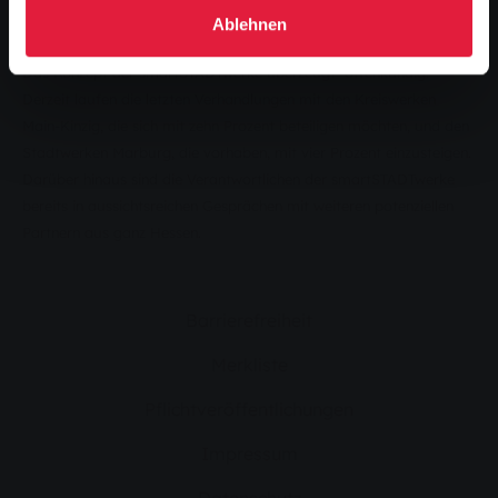
sich Markus Klüh, Geschäftsführer der smartSTADTwerke.
Ablehnen
Das Konzept der smartSTADTwerke überzeugt offenkundig.
Derzeit laufen die letzten Verhandlungen mit den Kreiswerken
Main-Kinzig, die sich mit zehn Prozent beteiligen möchten, und den
Stadtwerken Marburg, die vorhaben, mit vier Prozent einzusteigen.
Darüber hinaus sind die Verantwortlichen der smartSTADTwerke
bereits in aussichtsreichen Gesprächen mit weiteren potenziellen
Partnern aus ganz Hessen.
Barrierefreiheit
Merkliste
Pflichtveröffentlichungen
Impressum