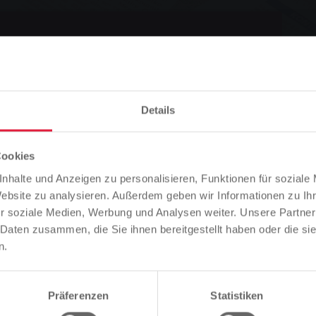
Stadtteilbädern
 der Freibadsommer am 31. August.
Details
Cookies
Bitte beachten Sie
nhalte und Anzeigen zu personalisieren, Funktionen für soziale
Basierend auf der Sprache Ihres Browsers, haben wir die
Website zu analysieren. Außerdem geben wir Informationen zu I
Vorlesen
Sprache der Website vordefiniert.
r soziale Medien, Werbung und Analysen weiter. Unsere Partner
 Daten zusammen, die Sie ihnen bereitgestellt haben oder die s
Ist das richtig, oder möchten Sie die Sprache ändern?
n.
ädern
Fortfahren
Ändern
Präferenzen
Statistiken