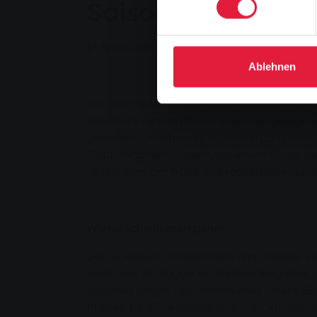
Saisonende in den
In Kleinlinden und Lützellinden endet der 
Ablehnen
Am Sonntag, dem 31. August 2025 geht die F
Sommers kamen an den 91 Öffnungstagen in
genießen. „Wie bereits in den vergangenen 
Besucherzahlen nieder“, resümiert Sonja Kr
„Besonders der trübe und regnerische Juli b
Weiter schwimmen gehen
Gut zu wissen: Inhaberinnen und Inhaber vo
nach dem 31. August im Freibad Ringallee, d
bisschen länger. „Wir informieren unsere B
Pforten für diese Saison schließt“, kündigt