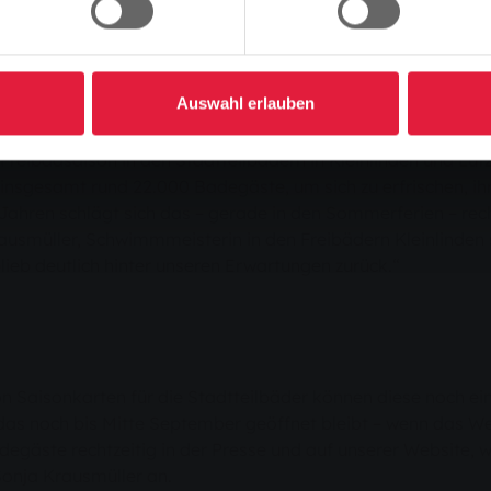
 Stadtteilbädern
Freibadsommer am 31. August.
Auswahl erlauben
reibadsaison in den Stadtteilbädern in Kleinlinden und Lüt
sgesamt rund 22.000 Badegäste, um sich zu erfrischen, ih
Jahren schlägt sich das – gerade in den Sommerferien – rech
ausmüller, Schwimmmeisterin in den Freibädern Kleinlinden s
lieb deutlich hinter unseren Erwartungen zurück.“
n Saisonkarten für die Stadtteilbäder können diese noch ein
as noch bis Mitte September geöffnet bleibt – wenn das Wett
adegäste rechtzeitig in der Presse und auf unserer Website, 
 Sonja Krausmüller an.