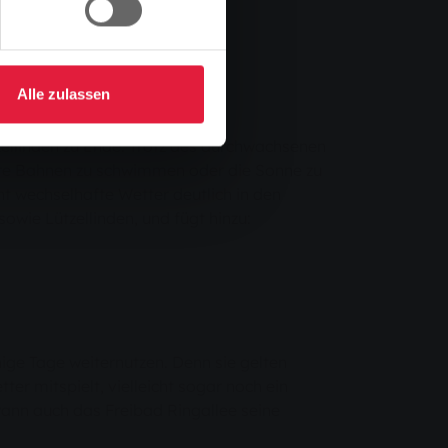
Alle zulassen
zellinden zu Ende. Trotz des durchwachsenen
re Bahnen zu schwimmen oder die Sonne zu
t wechselhafte Wetter deutlich in den
owie Lützellinden, und fügt hinzu:
ige Tage weiternutzen. Denn sie gelten
er mitspielt, vielleicht sogar noch ein
wann auch das Freibad Ringallee seine