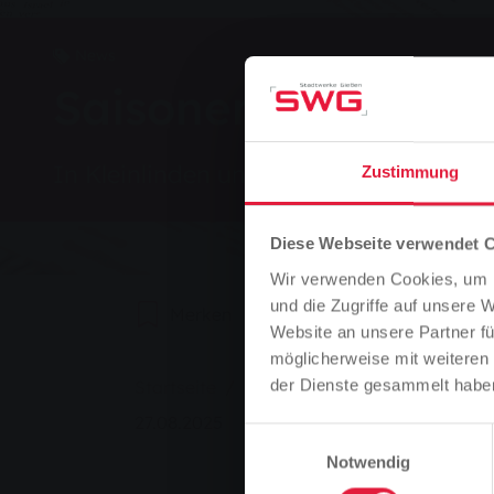
News
Saisonende in den 
In Kleinlinden und Lützellinden endet
Zustimmung
Diese Webseite verwendet 
Wir verwenden Cookies, um I
und die Zugriffe auf unsere 
Merken
0
Weiterempfehlen
Website an unsere Partner fü
möglicherweise mit weiteren
Sie sind hier:
der Dienste gesammelt habe
Startseite
Saisonende in den Stadtteilb
27.08.2025
Einwilligungsauswahl
Notwendig