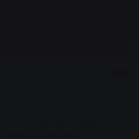
News
PowerLahn: Erste iKWK-Anlage in
Hessen
Am 2. Juli 2026 haben die Stadtwerke Gießen
die innovative Kraft-Wärme-Kopplungsanlage
„PowerLahn“ eingeweiht.
0
Vorlesen
Sie sind hier:
Startseite
PowerLahn: Erste iKWK-Anlage in Hessen
02.07.2026
PowerLahn: Erste iKWK-
Anlage in Hessen