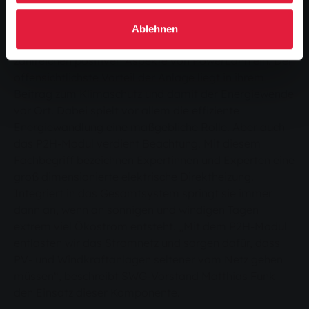
Nach der Begrüßung durch Alexander Wright und die
beiden Gastgeber – die SWG-Vorstände Matthias
Ablehnen
Funk und Andreas Hergaß – gingen die Redner auf die
zahlreichen positiven Aspekte von PowerLahn ein. Der
offensichtlichste Vorteil der Anlage liegt in ihrem
Beitrag zum Klimaschutz und damit der Energiewende
vor Ort. Dabei spielt vor allem die effiziente
Energiewandlung eine maßgebliche Rolle. Aber auch
das P2H-Modul verdient Beachtung. Mit diesem
Fachbegriff bezeichnen Expertinnen und Experten eine
groß dimensionierte elektrische Direktheizung.
Integriert in das Gesamtsystem springt sie immer
dann an, wenn an sonnigen und windigen Tagen
extrem viel Ökostrom entsteht. „Mit dem P2H-Modul
entlasten wir das Stromnetz und sorgen dafür, dass
PV- und Windkraftanlagen seltener vom Netz gehen
müssen“, beschreibt SWG-Vorstand Matthias Funk
den Einsatz dieser Komponente.