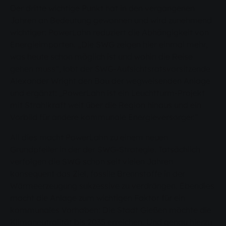
Der dritte wichtige Punkt hat in den vergangenen
Jahren an Bedeutung gewonnen und wird zunehmend
wichtiger: PowerLahn reduziert die Abhängigkeit von
Energieimporten. „Die SWG zeigen hier einmal mehr,
was heute schon möglich ist und wohin die Reise
gehen muss“, lobt der SWG-Aufsichtsratsvorsitzende
Alexander Wright den Bau der wegweisenden Anlage
und ergänzt: „PowerLahn ist ein Leuchtturm-Projekt
mit Strahlkraft weit über die Region hinaus und ein
Vorbild für andere kommunale Energieversorger.“
All dies macht PowerLahn zu einem neuen
Grundpfeiler in der der SWG-Strategie. Tatsächlich
verfolgen die SWG schon seit vielen Jahren
konsequent das Ziel, fossile Brennstoffe in der
Wärmeerzeugung sukzessive zu verdrängen. Ebendies
macht die Anlage zum wichtigen Faktor für ein
kommunales Vorhaben: Die Stadt Gießen möchte die
Klimaneutralität bis 2035 erreichen. Und genau hierzu