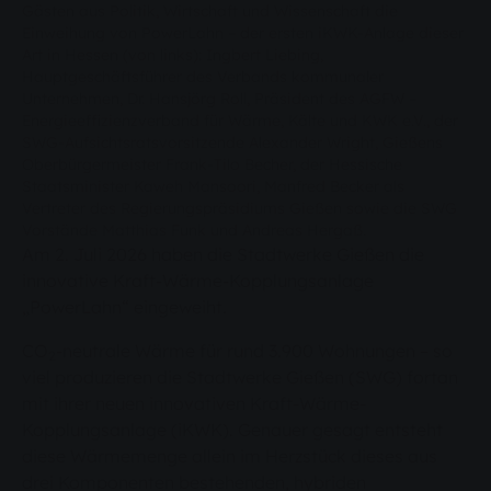
Gästen aus Politik, Wirtschaft und Wissenschaft die
Einweihung von PowerLahn – der ersten iKWK-Anlage dieser
Art in Hessen (von links): Ingbert Liebing,
Hauptgeschäftsführer des Verbands kommunaler
Unternehmen, Dr. Hansjörg Roll, Präsident des AGFW –
Energieeffizienzverband für Wärme, Kälte und KWK e.V., der
SWG-Aufsichtsratsvorsitzende Alexander Wright, Gießens
Oberbürgermeister Frank-Tilo Becher, der Hessische
Staatsminister Kaweh Mansoori, Manfred Becker als
Vertreter des Regierungspräsidiums Gießen sowie die SWG
Vorstände Matthias Funk und Andreas Hergaß.
Am 2. Juli 2026 haben die Stadtwerke Gießen die
innovative Kraft-Wärme-Kopplungsanlage
„PowerLahn“ eingeweiht.
CO
-neutrale Wärme für rund 3.900 Wohnungen – so
2
viel produzieren die Stadtwerke Gießen (SWG) fortan
mit ihrer neuen innovativen Kraft-Wärme-
Kopplungsanlage (iKWK). Genauer gesagt entsteht
diese Wärmemenge allein im Herzstück dieses aus
drei Komponenten bestehenden, hybriden