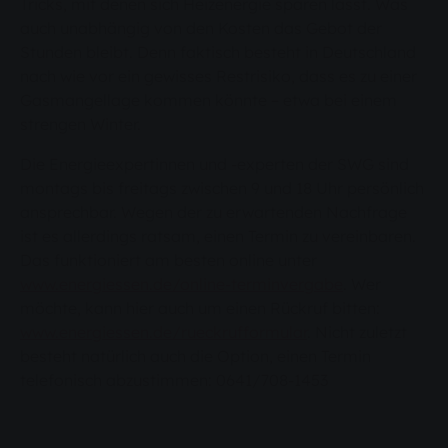
Tricks, mit denen sich Heizenergie sparen lässt. Was
auch unabhängig von den Kosten das Gebot der
Stunden bleibt. Denn faktisch besteht in Deutschland
nach wie vor ein gewisses Restrisiko, dass es zu einer
Gasmangellage kommen könnte – etwa bei einem
strengen Winter.
Die Energieexpertinnen und -experten der SWG sind
montags bis freitags zwischen 9 und 18 Uhr persönlich
ansprechbar. Wegen der zu erwartenden Nachfrage
ist es allerdings ratsam, einen Termin zu vereinbaren.
Das funktioniert am besten online unter
www.energiessen.de/online-terminvergabe
. Wer
möchte, kann hier auch um einen Rückruf bitten:
www.energiessen.de/rueckrufformular
. Nicht zuletzt
besteht natürlich auch die Option, einen Termin
telefonisch abzustimmen: 0641/708-1453