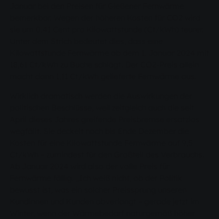
Januar bei den Preisen für Gießener Fernwärme
bemerkbar. Wegen der höheren Kosten für CO2 wird
sie um 0,41 Cent pro Kilowattstunde (Ct/kWh) teurer.
Unter dem Strich bedeutet dies, dass eine
Kilowattstunde Fernwärme ab dem 1. Januar 2024 mit
18,61 Ct/kWh zu Buche schlägt. Der CO2-Preis allein
macht dann 1,11 Ct/kWh gelieferte Fernwärme aus.
Wirklich dramatisch werden die Auswirkungen der
politischen Beschlüsse, weil zeitgleich auch die seit
April dieses Jahres greifende Preisbremse ersatzlos
wegfällt. Sie deckelt noch bis Ende Dezember die
Kosten für eine Kilowattstunde Fernwärme auf 9,5
Ct/kWh – zumindest für den Großteil des Verbrauchs.
Ab Januar 2024 wird also der volle Preis für
Fernwärme fällig. „Ich weiß nicht, ob der Politik
bewusst ist, was ein solcher Preissprung unseren
Kundinnen und Kunden abverlangt – gerade jetzt im
Winter, wenn der Wärmebedarf naturgemäß höher