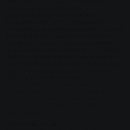
Haushalts 2024 notwendig machte, plante die
Bundesregierung ebendiese bei den
Übertragungsnetzbetreibern entstehenden,
zusätzlichen Kosten, mit 5,5 Milliarden aus dem
Wirtschaftsstabilisierungsfonds abzufedern. Doch der
Zuschuss fiel in den Haushaltsverhandlungen dem
Rotstift zum Opfer. Das führt dazu, dass deutsche
Stromkundinnen und -kunden letztlich vollumfänglich
für die höheren Netzentgelte aufkommen müssen –
was mit 0,89 Ct/kWh zu Buche schlägt. Die deswegen
nötige Strompreisanpassung steht ebenfalls zum 1.
März an und betrifft alle Tarifmodelle außer
PowerPack Pur. Weil die beiden preistreibenden
Faktoren schon ab dem 1. Januar ihre Wirkung
entfalten, legen die SWG die für die beiden ersten
Monate des Jahres anfallenden Kosten auf den neuen
Strompreis um.
Zurück im Hier und Jetzt