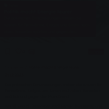
News
Politik macht Energie teurer
Die politischen Entscheidungen treiben die
Kosten für Fernwärme, Erdgas und Strom nach
oben. Bisweilen spürbar und gegen den
Markttrend.
0
Vorlesen
Sie sind hier:
Startseite
Politik macht Energie teurer
21.12.2023
Die politischen Entscheidungen treiben die Kosten für
Fernwärme, Erdgas und Strom nach oben. Bisweilen
spürbar und gegen den Markttrend.
Am 13. und 15. Dezember 2023 kamen Bundestag und