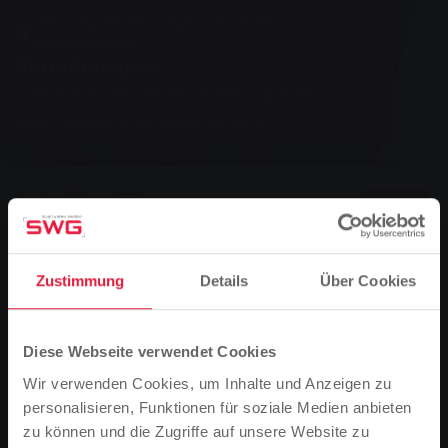
Beratung, Bestimmungen, Gesetzliche
Bestimmungen
Verordnungen
Zum Schutz und der Sicherstellung einer
zuverlässigen Energieversorgung.
0
Vorlesen
Sie sind hier:
Startseite
Pflichtveröffentlichungen
Zustimmung
Details
Über Cookies
Verordnungen
Alle Verordnungen im
Diese Webseite verwendet Cookies
Überblick:
Wir verwenden Cookies, um Inhalte und Anzeigen zu
personalisieren, Funktionen für soziale Medien anbieten
zu können und die Zugriffe auf unsere Website zu
STROMGRUNDVERSORGUN