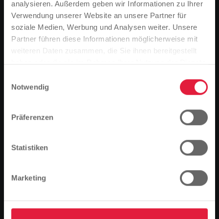
analysieren. Außerdem geben wir Informationen zu Ihrer
GSVERORDNUNG
Verwendung unserer Website an unsere Partner für
(STROMGVV)
soziale Medien, Werbung und Analysen weiter. Unsere
Partner führen diese Informationen möglicherweise mit
Bitte beachten Sie
weiteren Daten zusammen, die Sie ihnen bereitgestellt
Basierend auf der Sprache Ihres Browsers,
haben oder die sie im Rahmen Ihrer Nutzung der Dienste
haben wir die Sprache der Website vordefiniert.
gesammelt haben.
Einwilligungsauswahl
Notwendig
GASGRUNDVERSORGUNGS
Ist das richtig, oder möchten Sie die Sprache
VERORDNUNG (GASGVV)
ändern?
Präferenzen
Fortfahren
Ändern
Statistiken
Marketing
VERORDNUNG ÜBER DIE
VERBRAUCHSERFASSUNG
UND ABRECHNUNG BEI