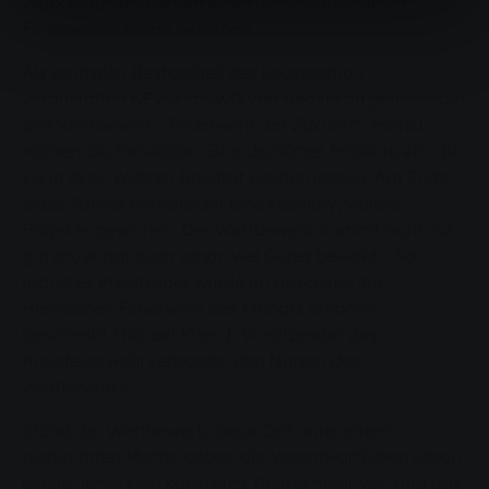
Workshops und ließen einen der Stadtbusse im
Feuerwehr-Design bekleben.
Als zentralen Bestandteil der Kooperation
veranstalten KFV und SWG von Beginn an gemeinsam
den Wettbewerb „Feuerwehr der Zukunft“. Hierzu
reichen die freiwilligen Brandschützer Projekte ein, die
sie in ihren Wehren Realität werden lassen. Am Ende
jedes Jahres entscheidet eine Fachjury, welche
Projekte gewinnen. Der Wettbewerb kommt nicht nur
gut an, er hat auch schon viel Gutes bewirkt. „So
mancher Preisträger wurde im Anschluss zur
Hessischen Feuerwehr des Monats erkoren“,
beschreibt Michael Klier, 1. Vorsitzender des
Kreisfeuerwehrverbands, den Nutzen des
Wettbewerbs.
Stand der Wettbewerb lange Zeit unter einem
bestimmten Motto, geben die Verantwortlichen schon
einige Jahre kein konkretes Thema mehr vor. Und das