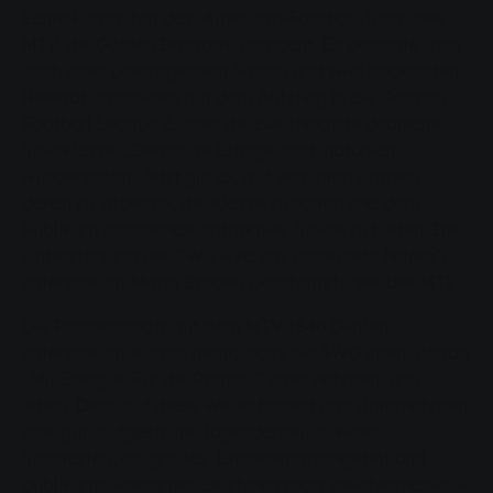
Echte Furore hat das American-Football-Team des
MTV, die Golden Dragons, gemacht. Es belohnte sich
nach einer überragenden Saison und zwei packenden
Relegationsspielen mit dem Aufstieg in die German
Football League 2, also die zweithöchste deutsche
Spielklasse. „Derartige Erfolge sind natürlich
wunderschön. Jetzt gilt es, mit vereinten Kräften
daran zu arbeiten, die Klasse zu halten und dem
Publikum spannende, attraktive Spiele zu bieten. Die
Unterstützung der SWG wird uns dabei sehr helfen“,
unterstreicht Mario Bröder, Geschäftsführer des MTV.
Die Partnerschaft mit dem MTV 1846 Gießen
unterstreicht einmal mehr, dass die SWG ihren Slogan
„Mit Energie. Für die Region.“ ernst nehmen und
leben. Denn auf diese Weise fördert das Unternehmen
eine gut aufgestellte Jugendarbeit in vielen
Sportarten, ein großes Breitensportangebot und
publikumswirksamen Leistungssport gleichermaßen –