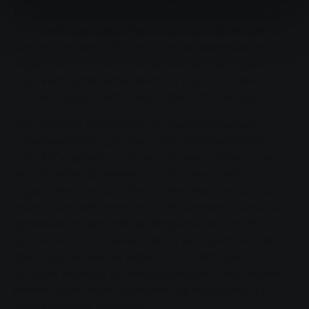
MTV zur Seite zu stehen, hat sich nichts geändert: Zum
einen verfolgen beide Partner ähnliche Ziele. „Genau
wie uns liegt dem MTV viel an einer lebenswerten
Region. Wir möchten unseren Teil dazu beitragen, dass
auch künftig Menschen beim MTV Sport treiben
können“, begründet Ulli Boos die Entscheidung.
Zum anderen funktioniert die Zusammenarbeit
außergewöhnlich gut. Denn den Verantwortlichen
beim MTV gelingt es schon seit vielen Jahren, einen
traditionellen Sportverein hochprofessionell zu
organisieren und zu führen. Ebendiese Kombination
erweist sich seit Jahren als Erfolgsmodell. „Dass wir
gemessen an der Zahl der Mitglieder der größte
Sportverein im Umkreis sind, ist kein Zufall, sondern
das Ergebnis unserer Arbeit. Wir hinterfragen immer,
ob unser Angebot zur Nachfrage passt, und nehmen
immer wieder neue Sportarten ins Programm auf“,
verrät Mehmet Tanriverdi.