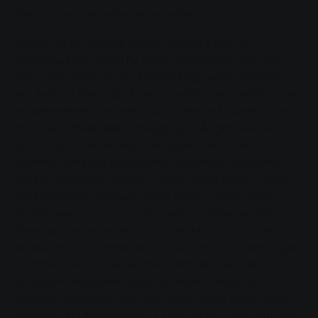
Ort, an dem sie nette Leute treffen.
Genau dieser soziale Aspekt spiegelt sich im
Sportangebot des MTV wider. Im Grunde lässt sich
daran die menschliche Entwicklung nachvollziehen:
Am Anfang steht das Eltern-Kind-Turnen, gefolgt von
verschiedenen Optionen für Kinder und Jugendliche
mit einem fließenden Übergang zu Angeboten für
Erwachsene, denen verschiedenen Kurse den
(Wieder-)Einstieg erleichtern. Die ältere Generation
hat bei Gesundheitssport, Erlebnistanz oder in einer
der Rehasport-Gruppen ihren Spaß – selbst oder
gerade wenn das eine oder andere Zipperlein die
Bewegung einschränkt. Kurz: Der MTV ist die ideale
Anlaufstelle für Menschen, die sich sportlich betätigen
möchten. Gleich aus welchem Antrieb, aus allen
Schichten und jeden Alters. „Dieses integrative
Element macht uns aus. Wir setzen alles daran, es zu
erhalten und idealerweise zu verstärken. Die Hilfe der