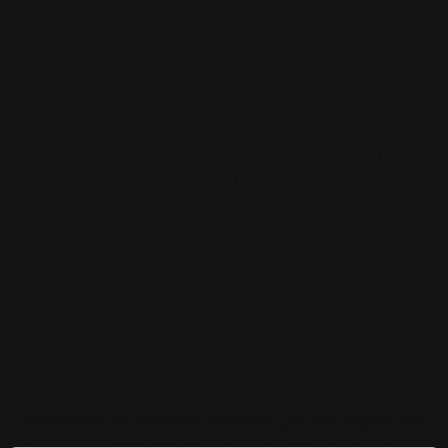
verlängern ihre erfolgreiche Zusammenarbeit um drei
Jahre.
30 Sportarten, knapp 2.500 Mitglieder und fast 180
Jahre Geschichte – der MTV 1846 Gießen bezeichnet
sich selbst als ,Gießens großer Sportverein‘. Und trifft
damit den Nagel auf den Kopf. Mit seinem extrem
breit gefächerten Angebot berücksichtigt der MTV
praktische alle Altersgruppen. Darüber hinaus gelingt
dem MTV seit vielen Jahren der Spagat, sich sowohl
im Breitensport als auch im semiprofessionellen,
leistungsorientierten Umfeld zu engagieren. So hat
sich der Traditionsverein mit seinen Golden Dragons in
der GFL2 etabliert – der zweithöchsten deutschen
Spielklasse im American Football. „All dies macht den
MTV 1846 Gießen einzigartig in der Region“, erklärt