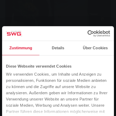
Zustimmung
Details
Über Cookies
Bei der Preisübergabe an die Hauptgewinnerin der
Diese Webseite verwendet Cookies
„Zusatzchance“ (v.l.): Gerhard Becker, Organisationsleiter der
Wir verwenden Cookies, um Inhalte und Anzeigen zu
Tour der Hoffnung, Hauptgewinnerin Ulrike Hohmann aus
Heuchelheim, SWG-Unternehmens- sprecherin Ina Weller,
personalisieren, Funktionen für soziale Medien anbieten
Stephanie Orlik, Marketing-Services & Sponsoring bei den
zu können und die Zugriffe auf unsere Website zu
SWG, und Volker Klein, sportlicher Leiter der Tour der
analysieren. Außerdem geben wir Informationen zu Ihrer
Hoffnung
Verwendung unserer Website an unsere Partner für
Am vergangenen Dienstag erhielt die
soziale Medien, Werbung und Analysen weiter. Unsere
Hauptgewinnerin der „Zusatzchance“, die mit dem
Partner führen diese Informationen möglicherweise mit
Bitte beachten Sie
Kauf von Losen die Tour der Hoffnung unterstützt