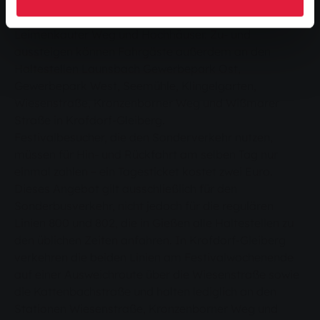
Johanneskirche, Stadttheater, Marktplatz,
Oswaldsgarten, Schützenstraße, Gleiberger Weg,
Leimenkauter Weg und Hochhäuser. Zu- und
aussteigen können Fahrgäste außerdem an den
Haltestellen Launsbach Gewerbepark Ost,
Gewerbepark West, Seemühle, Klingelgarten,
Wiesenstraße, Kronzenborner Weg und Wißmarer
Straße in Krofdorf-Gleiberg.
Festivalbesucher, die den Sonderverkehr nutzen,
müssen für Hin- und Rückfahrt am selben Tag nur
einmal zahlen – ein Tagesticket kostet zwei Euro.
Dieses Angebot gilt ausschließlich für den
Sonderbusverkehr, nicht jedoch für die regulären
Linien 800 und 802, die in Gießen alle Haltestellen zu
den üblichen Zeiten anfahren. In Krofdorf-Gleiberg
verkehren die beiden Linien am Festivalwochenende
auf einer Ausweichroute über die Wiesenstraße sowie
die Kattenbachstraße und halten lediglich an den
Stationen Wiesenstraße, Kronzenborner Weg und