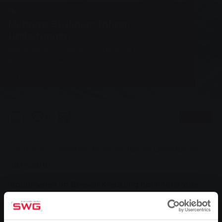
Konzern, Nahverkehr, News
Mehrere Buslinien fahren
Umleitungen
Bauarbeiten im Bereich Kreuzung
Bahnhofstraße und Westanlage vom 3. bis 5.
Juli
0
Vorlesen
Sie sind hier:
Startseite
Mehrere Buslinien fahren Umleitungen
28.06.2010
Bauarbeiten im Bereich Kreuzung Bahnhofstraße
und Westanlage vom 3. bis 5. Juli