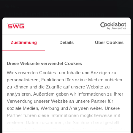
News
Linien 3 und 13 müssen Umleitung
fahren
Linien 3 und 13 müssen Umleitung fahren
aufgrund einer Vollsperrung im Wartweg bis
Zustimmung
Details
Über Cookies
Ende Juli.
Diese Webseite verwendet Cookies
0
Vorlesen
Wir verwenden Cookies, um Inhalte und Anzeigen zu
personalisieren, Funktionen für soziale Medien anbieten
Sie sind hier:
zu können und die Zugriffe auf unsere Website zu
Startseite
Linien 3 und 13 müssen Umleitung fahren
analysieren. Außerdem geben wir Informationen zu Ihrer
12.07.2023
Verwendung unserer Website an unsere Partner für
soziale Medien, Werbung und Analysen weiter. Unsere
Wegen einer Vollsperrung im Wartweg müssen die
Partner führen diese Informationen möglicherweise mit
Busse der Linien 3 und 13 bis Ende Juli auf eine
Bitte beachten Sie
weiteren Daten zusammen, die Sie ihnen bereitgestellt
alternative Streckenführung ausweichen.
Basierend auf der Sprache Ihres Browsers,
haben oder die sie im Rahmen Ihrer Nutzung der Dienste