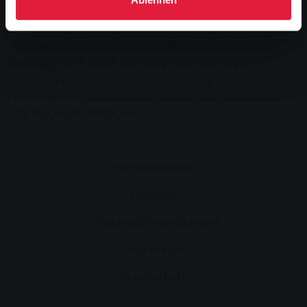
Selbstverständlich helfen auch die Mitarbeiterinnen
und Mitarbeiter in der RMV-Mobilitätszentrale im
SWG-Kundenzentrum am Marktplatz montags bis
freitags von 9 bis 18 Uhr weiter. Die SWG stehen
natürlich zudem telefonisch unter 0641 708-1400 oder
per E-Mail an
mobizentrale@stadtwerke-giessen.de
für Fragen zur Verfügung.
Barrierefreiheit
Merkliste
Pflichtveröffentlichungen
Impressum
Datenschutz