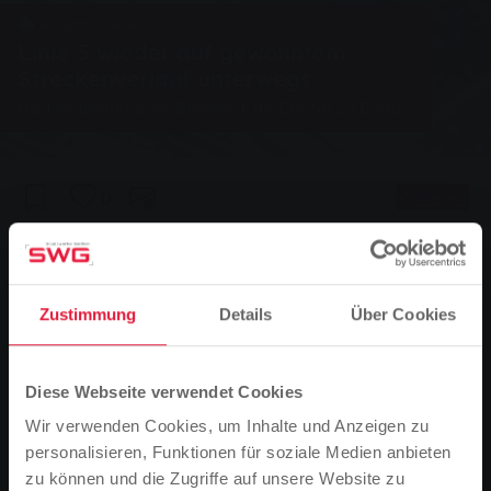
Konzern, News
Linie 5 wieder auf gewohntem
Streckenverlauf unterwegs
Baumaßnahme im Bereich City Center zu Ende
0
Vorlesen
Sie sind hier:
Startseite
Zustimmung
Details
Über Cookies
Linie 5 wieder auf gewohntem Streckenverlauf
unterwegs
21.10.2009
Diese Webseite verwendet Cookies
Baumaßnahme im Bereich City Center zu Ende
Wir verwenden Cookies, um Inhalte und Anzeigen zu
personalisieren, Funktionen für soziale Medien anbieten
zu können und die Zugriffe auf unsere Website zu
Ab Montag, dem 26. Oktober 2009 mit