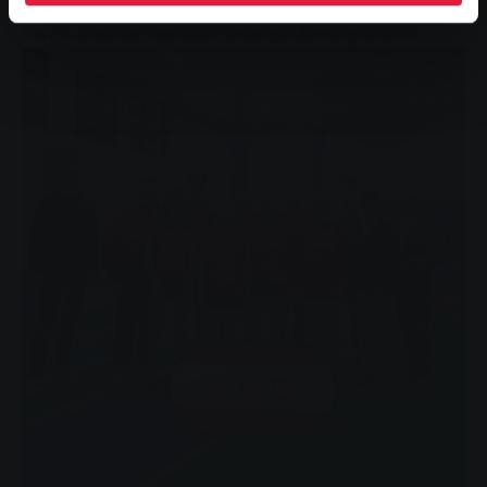
zu können. Deshalb sind wir dankbar, dass uns die
SWG weiterhin finanziell unter die Arme greifen.“