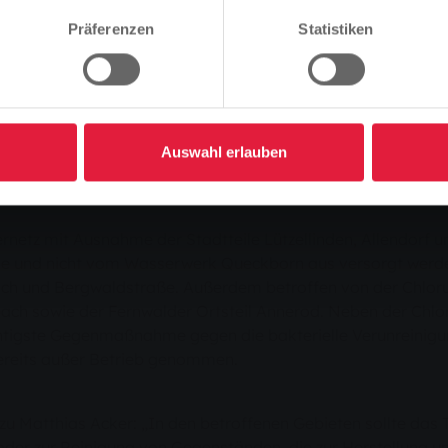
er weiterhin – Grünberg und Annerod auch betroffen
Fortfahren
Ändern
Präferenzen
Statistiken
ch keine Entwarnung in Sachen Trinkwasserverunreinigung 
-Bakterien belastet. Daher chloren die SWG weiterhin das T
Auswahl erlauben
 vorsorglich abzukochen“, so Matthias Acker, stellvertre
netz mit Ausnahme der Stadtteile Lützellinden, Allendorf 
 und nicht vom Wasserwerk Queckborn aus versorgt werden.
ach und Bergwaldstraße. Außerdem betroffen von der Chloru
ch sowie der Fernwalder Ortsteil Annerod. Neben der Chloru
htigste Gegenmaßnahme gegen die bakterielle Verunreinigu
reits außer Betrieb genommen.
zu Matthias Acker: „In den betroffenen Gebieten sollte das 
oder zur Reinigung von Gegenständen, die zur Herstellung u