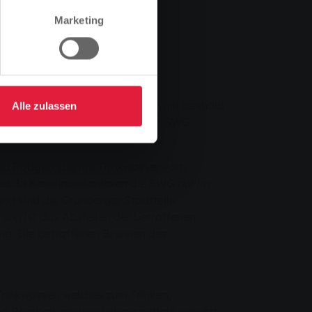
Marketing
geben. Die zuletzt gezogenen
rinkwasser. „Für unsere Kunden gilt deshalb
Alle zulassen
tender Unternehmenssprecher der SWG.
und Rödgen, die mit Trinkwasser vom
 In Kleinlinden chloren die SWG nur im
ng sind die Grünberger Stadtteile
ng ist das Abstellen der betroffenen
ng. Die betroffenen Brunnen des
Trinkwasser, welches zum Trinken,
nd Bearbeitung von Lebensmitteln genutzt