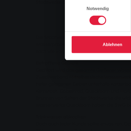
Stadtwerke Gießen chloren Gießener Wass
Einwilligungsauswahl
Notwendig
Die Stadtwerke Gießen AG (SWG) können no
Wasserproben waren noch gering mit E. coli
Ablehnen
nach wie vor, das Wasser vor dem Gebrauch
Betroffene Gebiete
Gechlort wird das gesamte Gießener Wasser
Zweckverband Mittelhessische Wasserwerke
tiefer gelegenen Gebiet unterhalb Katzenb
Kernstadt, Göbelnrod, Queckborn und Harba
Brunnen von Seiten der Stadtwerke die wic
Wasserwerks Queckborn haben die SWG be
Trinkwasser abkochen
Doch auch jeder Kunde sollte etwas tun. Da
Zähneputzen, zur Zubereitung von Speisen 