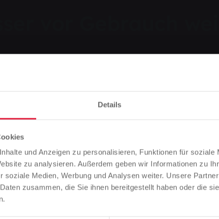
ser vor Gebrauch wei
asser weiterhin – Grünberg und Annerod a
Details
Cookies
Vorlesen
Bitte beachten Sie
nhalte und Anzeigen zu personalisieren, Funktionen für soziale
Basierend auf der Sprache Ihres Browsers, haben wir die
Website zu analysieren. Außerdem geben wir Informationen zu I
brauch weiterhin abkochen
Sprache der Website vordefiniert.
r soziale Medien, Werbung und Analysen weiter. Unsere Partner
 Daten zusammen, die Sie ihnen bereitgestellt haben oder die s
Ist das richtig, oder möchten Sie die Sprache ändern?
n.