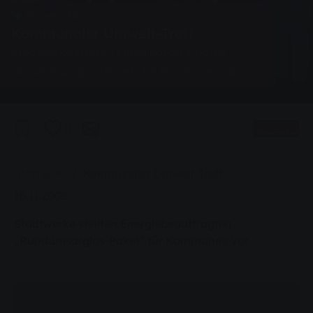
Konzern, News
Kommunaler Umwelt-Treff
Stadtwerke stellten Energiebeauftragten
„Rundumsorglos-Paket“ für Kommunen vor
0
Vorlesen
Sie sind hier:
Startseite
Kommunaler Umwelt-Treff
10.11.2008
Stadtwerke stellten Energiebeauftragten
„Rundumsorglos-Paket“ für Kommunen vor