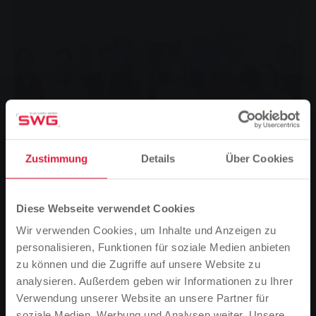
Zustimmung
Details
Über Cookies
Diese Webseite verwendet Cookies
Wir verwenden Cookies, um Inhalte und Anzeigen zu
personalisieren, Funktionen für soziale Medien anbieten
zu können und die Zugriffe auf unsere Website zu
Dreh- und Angelpunkt des diesjährigen Kommunalen
analysieren. Außerdem geben wir Informationen zu Ihrer
Umwelt-Treffs (KUT) war das neue
Verwendung unserer Website an unsere Partner für
Dienstleistungspaket „En 5“ der Stadtwerke Gießen
soziale Medien, Werbung und Analysen weiter. Unsere