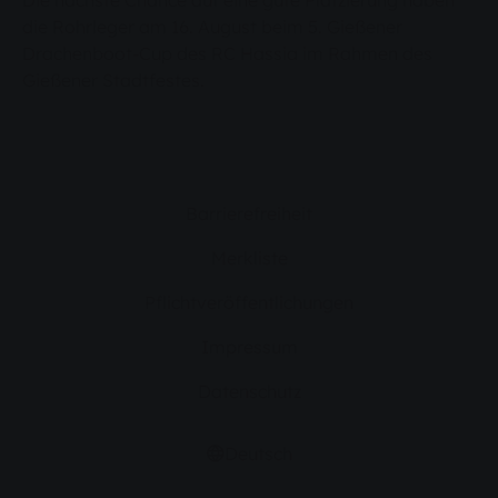
Die nächste Chance auf eine gute Platzierung haben
die Rohrleger am 16. August beim 5. Gießener
Drachenboot-Cup des RC Hassia im Rahmen des
Gießener Stadtfestes.
Barrierefreiheit
Merkliste
Pflichtveröffentlichungen
Impressum
Datenschutz
Deutsch