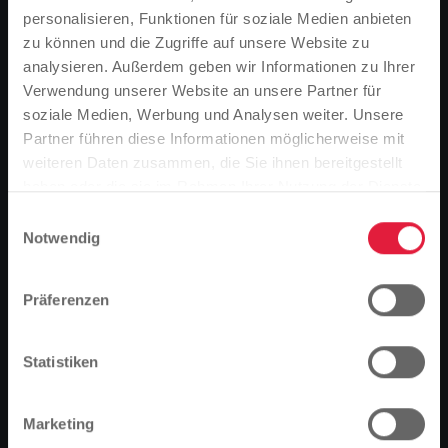
personalisieren, Funktionen für soziale Medien anbieten
zu können und die Zugriffe auf unsere Website zu
analysieren. Außerdem geben wir Informationen zu Ihrer
Verwendung unserer Website an unsere Partner für
soziale Medien, Werbung und Analysen weiter. Unsere
Partner führen diese Informationen möglicherweise mit
Bitte beachten Sie
weiteren Daten zusammen, die Sie ihnen bereitgestellt
Basierend auf der Sprache Ihres Browsers,
haben oder die sie im Rahmen Ihrer Nutzung der Dienste
haben wir die Sprache der Website vordefiniert.
gesammelt haben.
Einwilligungsauswahl
Notwendig
Ist das richtig, oder möchten Sie die Sprache
ändern?
Präferenzen
Fortfahren
Ändern
Statistiken
Am Ende haben nur etwa 10 cm gefehlt: So knapp hat
das Drachenboot-Team „Die Rohrleger“ der
Stadtwerke Gießen AG (SWG) den Gesamtsieg beim
Marketing