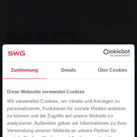
Beim Pressetermin auf dem Betriebsgelände der SWG: v.l.
Zustimmung
Details
Über Cookies
Peer Alvermann, Energieeinkauf & -handel bei den SWG,
Mathias Carl, Geschäftsführer MIT.BUS GmbH, Matthias
Funk, Technischer Vorstand der SWG, Ralf Schlesinger,
Diese Webseite verwendet Cookies
Technische-Services SWG – Leiter Werkstatt
Seit Anfang Januar 2017 tanken die Erdgasbusse der Stadtwerke-
Wir verwenden Cookies, um Inhalte und Anzeigen zu
Gießen-Tochter MIT.BUS ausschließlich Biomethan. Eine aktuelle
personalisieren, Funktionen für soziale Medien anbieten
Studie belegt: Der Kraftstoff ermöglicht eine deutliche Reduktion
zu können und die Zugriffe auf unsere Website zu
der Schadstoffemissionen.
analysieren. Außerdem geben wir Informationen zu Ihrer
Verwendung unserer Website an unsere Partner für