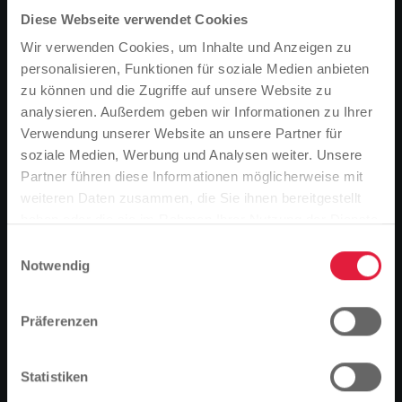
Diese Webseite verwendet Cookies
Wir verwenden Cookies, um Inhalte und Anzeigen zu
personalisieren, Funktionen für soziale Medien anbieten
zu können und die Zugriffe auf unsere Website zu
analysieren. Außerdem geben wir Informationen zu Ihrer
Verwendung unserer Website an unsere Partner für
soziale Medien, Werbung und Analysen weiter. Unsere
Partner führen diese Informationen möglicherweise mit
Bitte beachten Sie
weiteren Daten zusammen, die Sie ihnen bereitgestellt
Basierend auf der Sprache Ihres Browsers,
haben oder die sie im Rahmen Ihrer Nutzung der Dienste
haben wir die Sprache der Website vordefiniert.
gesammelt haben.
Der Clown Ichmael erklärt Kindern spielerisch, wie kostbar
Einwilligungsauswahl
Wasser ist und wo es herkommt.
Notwendig
Ist das richtig, oder möchten Sie die Sprache
Gießen.
Ob beim Duschen, Zähneputzen, Kochen oder
Händewaschen – ohne Wasser wären diese
ändern?
Präferenzen
alltäglichen Dinge undenkbar. Hierzulande gelangt
das Lebensmittel Nummer eins ganz
Fortfahren
Ändern
selbstverständlich in Millionen Haushalte und fließt
Statistiken
aus der Leitung. Aber wo kommt es her und warum ist