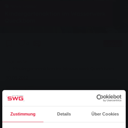
News, Wasser
Kindergartenaktion im Wasserwerk
Queckborn
0
Vorlesen
Sie sind hier:
Startseite
Kindergartenaktion im Wasserwerk Queckborn
30.03.2012
Zustimmung
Details
Über Cookies