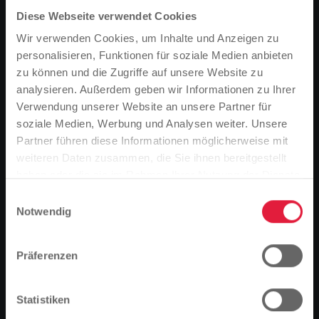
Diese Webseite verwendet Cookies
Wir verwenden Cookies, um Inhalte und Anzeigen zu
personalisieren, Funktionen für soziale Medien anbieten
zu können und die Zugriffe auf unsere Website zu
analysieren. Außerdem geben wir Informationen zu Ihrer
Verwendung unserer Website an unsere Partner für
soziale Medien, Werbung und Analysen weiter. Unsere
Partner führen diese Informationen möglicherweise mit
Bitte beachten Sie
weiteren Daten zusammen, die Sie ihnen bereitgestellt
SWG-Pate Lars Pollmächer (rechts) überreicht Stefan
Basierend auf der Sprache Ihres Browsers,
haben oder die sie im Rahmen Ihrer Nutzung der Dienste
Gerdewitz, erster Vorsitzender der Handballspiel-
gemeinschaft Grünberg Mücke, einen symbolischen
haben wir die Sprache der Website vordefiniert.
gesammelt haben.
Einwilligungsauswahl
Spendenscheck.
Notwendig
Gleich hinter Fußball rangiert Handball auf Platz zwei
Ist das richtig, oder möchten Sie die Sprache
der beliebtesten Mannschaftssportarten in
ändern?
Deutschland. Auch in Grünberg sind 200
Präferenzen
Vereinsmitglieder von dem Ballsport überzeugt. Die
Handballspielgemeinschaft (HSG) Grünberg Mücke
Fortfahren
Ändern
Statistiken
umfasst elf Mannschaften, darunter acht Kinder- und