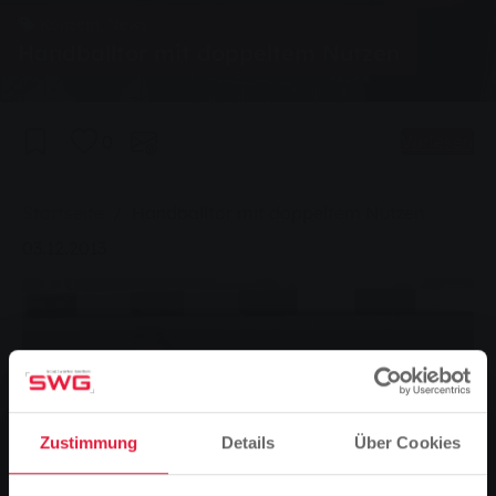
Konzern, News
Handballtor mit doppeltem Nutzen
0
Vorlesen
Sie sind hier:
Startseite
Handballtor mit doppeltem Nutzen
03.12.2013
Zustimmung
Details
Über Cookies